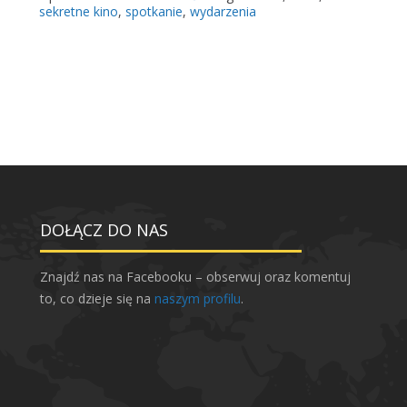
e
ę
sekretne kino
,
spotkanie
,
wydarzenia
j
s
„
i
O
ę
ł
n
b
a
i
O
n
ł
”
b
i
DOŁĄCZ DO NAS
n
i
e
Znajdź nas na Facebooku – obserwuj oraz komentuj
w
to, co dzieje się na
naszym profilu
.
L
i
s
t
o