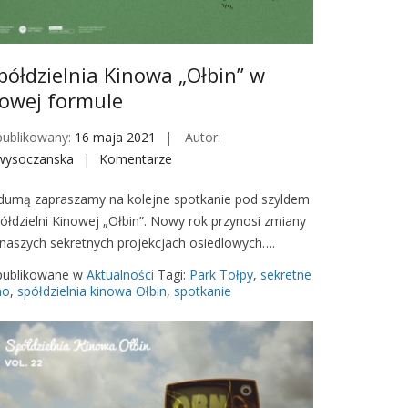
półdzielnia Kinowa „Ołbin” w
owej formule
ublikowany:
16 maja 2021
Autor:
wysoczanska
Komentarze
o
n
dumą zapraszamy na kolejne spotkanie pod szyldem
S
ółdzielni Kinowej „Ołbin”. Nowy rok przynosi zmiany
p
naszych sekretnych projekcjach osiedlowych….
ó
ł
ublikowane w
Aktualności
Tagi:
Park Tołpy
,
sekretne
d
no
,
spółdzielnia kinowa Ołbin
,
spotkanie
z
i
e
l
n