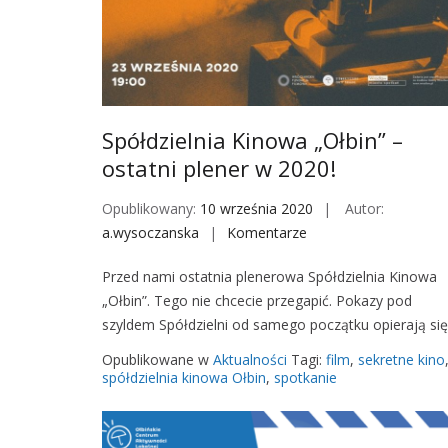
i
a
K
i
n
o
Spółdzielnia Kinowa „Ołbin” –
w
ostatni plener w 2020!
a
Ś
Opublikowany:
10 września 2020
Autor:
r
a.wysoczanska
Komentarze
o
ó
n
Przed nami ostatnia plenerowa Spółdzielnia Kinowa
d
S
„Ołbin”. Tego nie chcecie przegapić. Pokazy pod
m
p
szyldem Spółdzielni od samego początku opierają si
i
ó
e
ł
Opublikowane w
Aktualności
Tagi:
film
,
sekretne kino
ś
d
spółdzielnia kinowa Ołbin
,
spotkanie
c
z
i
i
e