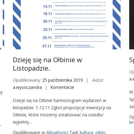
i
2
n
9
y
w
S
P
p
a
ó
r
ł
k
d
u
z
Dzieję się na Ołbinie w
S
T
i
Listopadzie.
o
Op
e
ł
a.
l
Opublikowany:
25 października 2019
Autor:
p
n
a.wysoczanska
Komentarze
o
my
W 
y
i
n
Sp
Dzieje się na Ołbinie harmonogram wydarzeń w
K
D
za
listopadzie: 1-12.11 Zgłoś propozycje inwestycji na
i
z
Ołbinie, które możemy zrealizować na osiedlu/
n
i
Op
wypełnij…
ki
o
e
,
w
j
Opublikowane w
Aktualności
Tagi:
kultura
,
ołbin
,