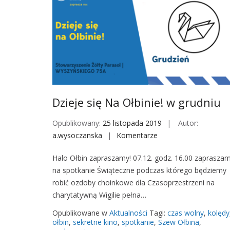
e
o
l
r
n
a
i
z
a
s
K
p
i
o
n
t
o
Dzieje się Na Ołbinie! w grudniu
k
w
a
Opublikowany:
25 listopada 2019
Autor:
a
n
a.wysoczanska
Komentarze
o
„
i
n
O
Halo Ołbin zapraszamy! 07.12. godz. 16.00 zaprasza
e
D
ł
na spotkanie Świąteczne podczas którego będziemy
z
z
b
robić ozdoby choinkowe dla Czasoprzestrzeni na
T
i
i
charytatywną Wigilie pełna…
.
e
n
O
j
”
Opublikowane w
Aktualności
Tagi:
czas wolny
,
kolędy
r
e
ołbin
,
sekretne kino
,
spotkanie
,
Szew Ołbina
,
–