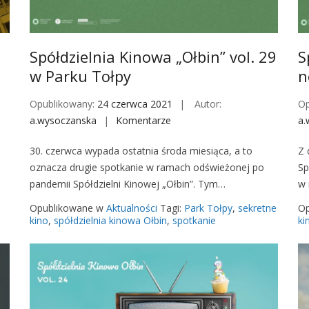
Spółdzielnia Kinowa „Ołbin” vol. 29
S
w Parku Tołpy
n
Opublikowany:
24 czerwca 2021
Autor:
Op
a.wysoczanska
Komentarze
o
a.
n
30. czerwca wypada ostatnia środa miesiąca, a to
Z 
S
oznacza drugie spotkanie w ramach odświeżonej po
Sp
p
pandemii Spółdzielni Kinowej „Ołbin”. Tym…
w 
ó
ł
Opublikowane w
Aktualności
Tagi:
Park Tołpy
,
sekretne
Op
d
kino
,
spółdzielnia kinowa Ołbin
,
spotkanie
ki
z
i
e
l
n