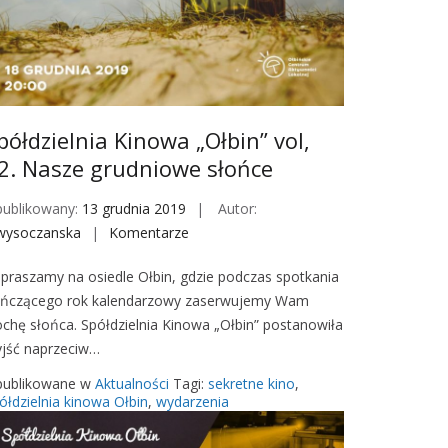
i
a
K
i
n
o
półdzielnia Kinowa „Ołbin” vol,
w
2. Nasze grudniowe słońce
a
„
ublikowany:
13 grudnia 2019
Autor:
O
wysoczanska
Komentarze
o
ł
n
praszamy na osiedle Ołbin, gdzie podczas spotkania
b
S
ńczącego rok kalendarzowy zaserwujemy Wam
i
p
ochę słońca. Spółdzielnia Kinowa „Ołbin” postanowiła
n
ó
jść naprzeciw…
”
ł
w
d
ublikowane w
Aktualności
Tagi:
sekretne kino
,
n
z
ółdzielnia kinowa Ołbin
,
wydarzenia
o
i
w