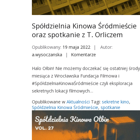
Spółdzielnia Kinowa Śródmieście
oraz spotkanie z T. Orliczem
Opublikowany:
19 maja 2022
Autor:
a.wysoczanska
Komentarze
o
n
Halo Ołbin! Nie możemy doczekać się ostatniej środy
S
miesiąca z Wrocławska Fundacja Filmowa i
p
#SpółdzielniaKinowaŚródmieście czyli eksploracja
ó
sekretnych lokacji filmowych…
ł
d
Opublikowane w
Aktualności
Tagi:
sekretne kino
,
z
Spółdzielnia Kinowa Śródmieście
,
spotkanie
i
e
l
n