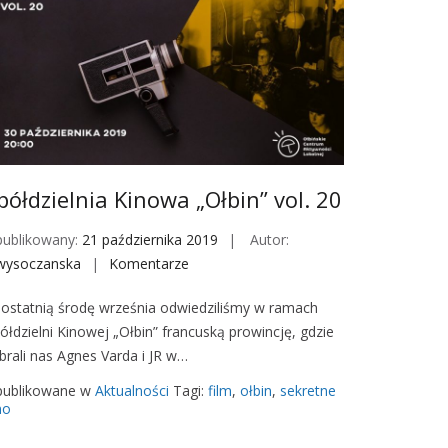
e
e
l
j
n
f
i
o
a
r
K
m
i
u
n
l
o
półdzielnia Kinowa „Ołbin” vol. 20
e
w
ublikowany:
21 października 2019
Autor:
a
wysoczanska
Komentarze
o
„
n
O
ostatnią środę września odwiedziliśmy w ramach
S
ł
ółdzielni Kinowej „Ołbin” francuską prowincję, gdzie
p
b
brali nas Agnes Varda i JR w…
ó
i
ł
n
ublikowane w
Aktualności
Tagi:
film
,
ołbin
,
sekretne
d
no
”
z
v