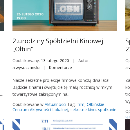
i
a
K
i
n
o
2.urodziny Spółdzielni Kinowej
S
w
„Ołbin”
2
a
„
Opublikowany:
13 lutego 2020
Autor:
Op
O
a.wysoczanska
Komentarze
o
a.
ł
n
Nasze sekretne projekcje filmowe kończą dwa lata!
Za
b
2
Bądźcie z nami i świętujcie tę małą rocznicą w miłym
ko
i
.
ę…
towarzystwie zakręconym na…
tr
n
u
wy
”
r
,
Opublikowane w
Aktualności
Tagi:
film
,
Ołbińskie
v
o
Centrum Aktywności Lokalnej
,
sekretne kino
,
spotkanie
Op
o
d
sp
l
z
.