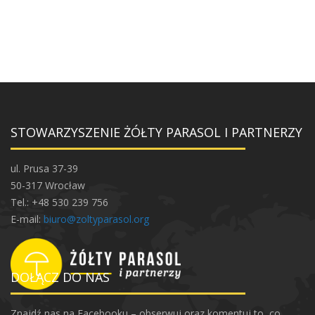
STOWARZYSZENIE ŻÓŁTY PARASOL I PARTNERZY
ul. Prusa 37-39
50-317 Wrocław
Tel.: +48 530 239 756
E-mail:
biuro@zoltyparasol.org
DOŁĄCZ DO NAS
Znajdź nas na Facebooku – obserwuj oraz komentuj to, co