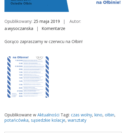
M
o
b
Opublikowany:
25 maja 2019
Autor:
i
a.wysoczanska
Komentarze
o
l
n
e
Gorąco zapraszamy w czerwcu na Ołbin!
G
o
r
ą
c
y
c
z
e
r
w
Opublikowane w
Aktualności
Tagi:
czas wolny
,
kino
,
ołbin
,
potańcówka
,
sąsiedzkie kolacje
,
warsztaty
i
e