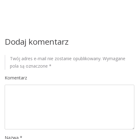
p
i
s
u
Dodaj komentarz
Twój adres e-mail nie zostanie opublikowany.
Wymagane
pola są oznaczone
*
Komentarz
Nazwa
*