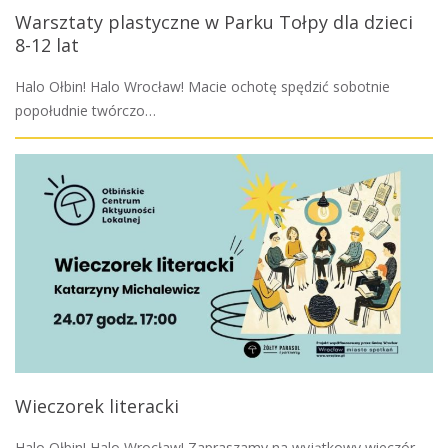
Warsztaty plastyczne w Parku Tołpy dla dzieci
8-12 lat
Halo Ołbin! Halo Wrocław! Macie ochotę spędzić sobotnie
popołudnie twórczo…
Wieczorek literacki
Halo Ołbin! Halo Wrocław! Zapraszamy na wyjątkowy wieczór