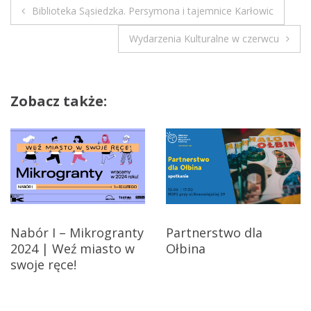
c
Biblioteka Sąsiedzka. Persymona i tajemnice Karłowic
N
n
a
Wydarzenia Kulturalne w czerwcu
a
O
ł
w
b
Zobacz także:
i
i
n
g
i
e
a
!
c
j
Nabór I – Mikrogranty
Partnerstwo dla
2024 | Weź miasto w
Ołbina
a
swoje ręce!
w