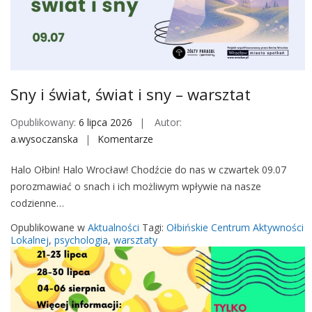
Sny i świat, świat i sny – warsztat
Opublikowany:
6 lipca 2026
Autor:
a.wysoczanska
Komentarze
o
n
Halo Ołbin! Halo Wrocław! Chodźcie do nas w czwartek 09.07
S
porozmawiać o snach i ich możliwym wpływie na nasze
n
codzienne…
y
i
Opublikowane w
Aktualności
Tagi:
Ołbińskie Centrum Aktywności
ś
Lokalnej
,
psychologia
,
warsztaty
w
i
a
t