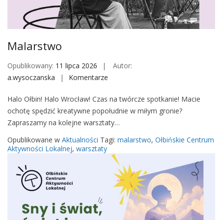
M
o
b
i
Malarstwo
l
e
Opublikowany:
11 lipca 2026
Autor:
a.wysoczanska
Komentarze
o
n
Halo Ołbin! Halo Wrocław! Czas na twórcze spotkanie! Macie
M
ochotę spędzić kreatywne popołudnie w miłym gronie?
a
Zapraszamy na kolejne warsztaty…
l
a
Opublikowane w
Aktualności
Tagi:
malarstwo
,
Ołbińskie Centrum
r
Aktywności Lokalnej
,
warsztaty
s
t
w
o