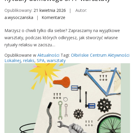
k
o
Opublikowany:
21 kwietnia 2026
Autor:
n
a.wysoczanska
Komentarze
o
s
n
e
Marzysz o chwili tylko dla siebie? Zapraszamy na wyjątkowe
R
r
warsztaty, podczas których odkryjesz, jak stworzyć własne
y
w
rytuały relaksu w zaciszu…
t
a
u
Opublikowane w
Aktualności
Tagi:
Ołbińskie Centrum Aktywności
c
a
Lokalnej
,
relaks
,
SPA
,
warsztaty
j
ł
i
y
r
d
o
o
w
m
e
o
r
w
ó
e
w
g
o