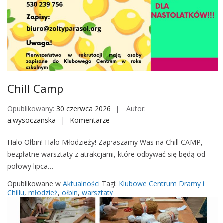
,
ś
w
i
a
t
i
Chill Camp
s
n
Opublikowany:
30 czerwca 2026
Autor:
y
a.wysoczanska
Komentarze
o
–
n
w
Halo Ołbin! Halo Młodzieży! Zapraszamy Was na Chill CAMP,
C
a
bezpłatne warsztaty z atrakcjami, które odbywać się będą od
h
r
połowy lipca…
i
s
l
Opublikowane w
Aktualności
Tagi:
Klubowe Centrum Dramy i
z
l
Chillu
,
młodzież
,
ołbin
,
warsztaty
t
C
a
a
t