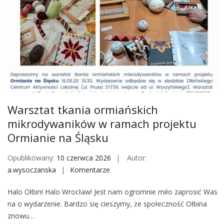
m
p
Warsztat tkania ormiańskich
mikrodywaników w ramach projektu
Ormianie na Śląsku
Opublikowany:
10 czerwca 2026
Autor:
a.wysoczanska
Komentarze
o
n
Halo Ołbin! Halo Wrocław! Jest nam ogromnie miło zaprosić Was
W
na o wydarzenie. Bardzo się cieszymy, że społeczność Ołbina
a
znowu…
r