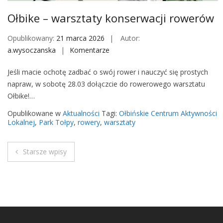
S
Ołbike – warsztaty konserwacji rowerów
P
A
Opublikowany:
21 marca 2026
Autor:
-
a.wysoczanska
Komentarze
o
w
n
a
Jeśli macie ochotę zadbać o swój rower i nauczyć się prostych
O
r
napraw, w sobotę 28.03 dołączcie do rowerowego warsztatu
ł
s
Ołbike!…
b
z
i
Opublikowane w
Aktualności
Tagi:
Ołbińskie Centrum Aktywności
t
k
Lokalnej
,
Park Tołpy
,
rowery
,
warsztaty
a
e
t
–
Starsze wpisy
y
w
N
a
a
r
s
w
z
t