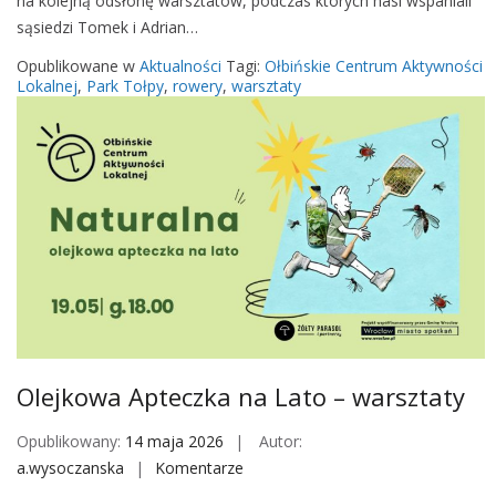
na kolejną odsłonę warsztatów, podczas których nasi wspaniali
ł
i
sąsiedzi Tomek i Adrian…
b
c
i
Opublikowane w
Aktualności
Tagi:
Ołbińskie Centrum Aktywności
h
k
Lokalnej
,
Park Tołpy
,
rowery
,
warsztaty
m
e
i
–
k
w
r
a
o
r
d
s
y
z
w
t
a
a
n
t
i
y
Olejkowa Apteczka na Lato – warsztaty
k
k
ó
o
Opublikowany:
14 maja 2026
Autor:
w
n
a.wysoczanska
Komentarze
o
w
s
n