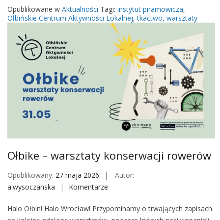
s
Opublikowane w
Aktualności
Tagi:
instytut piramowicza
,
z
Ołbińskie Centrum Aktywności Lokalnej
,
tkactwo
,
warsztaty
t
a
t
t
k
a
n
i
a
o
r
Ołbike – warsztaty konserwacji rowerów
m
i
Opublikowany:
27 maja 2026
Autor:
a
a.wysoczanska
Komentarze
o
ń
n
s
Halo Ołbin! Halo Wrocław! Przypominamy o trwających zapisach
O
k