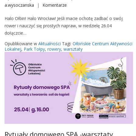
L
n
a.wysoczanska
Komentarze
o
a
i
n
t
e
Halo Ołbin! Halo Wrocław! Jeśli macie ochotę zadbać o swój
O
o
n
rower i nauczyć się prostych napraw, w niedzielę 26.04
ł
–
a
dołączcie…
b
w
Ś
i
Opublikowane w
Aktualności
Tagi:
Ołbińskie Centrum Aktywności
a
l
k
Lokalnej
,
Park Tołpy
,
rowery
,
warsztaty
r
ą
e
s
s
–
z
k
w
t
u
a
a
r
t
s
y
z
t
a
t
y
Rytuały domowego SPA -warsztaty