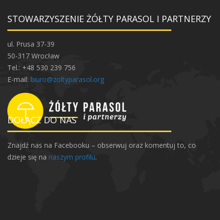
i
a
STOWARZYSZENIE ŻÓŁTY PARASOL I PARTNERZY
g
t
y
a
k
ul. Prusa 37-39
o
50-317 Wrocław
c
n
Tel.: +48 530 239 756
s
j
E-mail:
biuro@zoltyparasol.org
e
a
r
w
p
DOŁĄCZ DO NAS
a
c
o
Znajdź nas na Facebooku – obserwuj oraz komentuj to, co
j
dzieje się na
naszym profilu
.
w
i
r
p
o
w
i
e
r