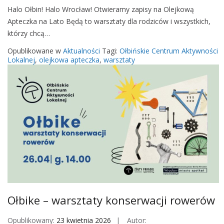
r
e
Halo Ołbin! Halo Wrocław! Otwieramy zapisy na Olejkową
O
a
r
Apteczka na Lato Będą to warsztaty dla rodziców i wszystkich,
l
m
w
którzy chcą…
e
a
a
j
c
Opublikowane w
Aktualności
Tagi:
Ołbińskie Centrum Aktywności
c
k
Lokalnej
,
olejkowa apteczka
,
warsztaty
h
j
o
p
i
w
r
r
a
o
o
A
j
w
p
e
e
t
k
r
e
t
ó
c
u
w
z
O
k
r
a
m
Ołbike – warsztaty konserwacji rowerów
n
i
a
a
Opublikowany:
23 kwietnia 2026
Autor: