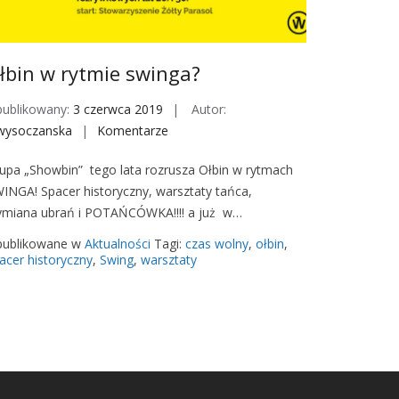
łbin w rytmie swinga?
ublikowany:
3 czerwca 2019
Autor:
wysoczanska
Komentarze
o
n
upa „Showbin” tego lata rozrusza Ołbin w rytmach
O
INGA! Spacer historyczny, warsztaty tańca,
ł
miana ubrań i POTAŃCÓWKA!!!! a już w…
b
i
ublikowane w
Aktualności
Tagi:
czas wolny
,
ołbin
,
n
acer historyczny
,
Swing
,
warsztaty
w
r
y
t
m
i