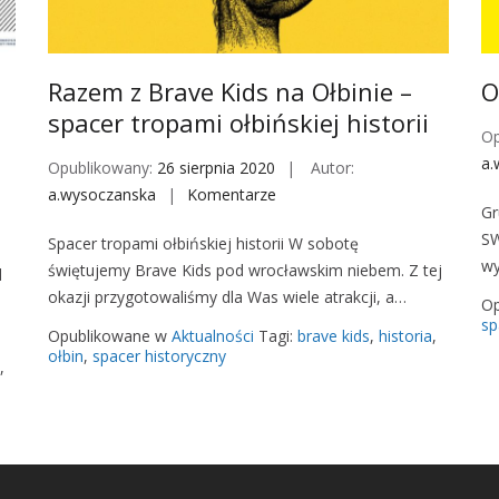
Razem z Brave Kids na Ołbinie –
O
spacer tropami ołbińskiej historii
Op
a.
Opublikowany:
26 sierpnia 2020
Autor:
a.wysoczanska
Komentarze
o
Gr
n
SW
Spacer tropami ołbińskiej historii W sobotę
R
wy
świętujemy Brave Kids pod wrocławskim niebem. Z tej
d
a
okazji przygotowaliśmy dla Was wiele atrakcji, a…
z
Op
sp
e
Opublikowane w
Aktualności
Tagi:
brave kids
,
historia
,
m
ołbin
,
spacer historyczny
,
z
B
r
a
v