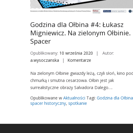
Godzina dla Ołbina #4: Łukasz
Migniewicz. Na zielonym Ołbinie.
Spacer
Opublikowany:
10 września 2020
Autor:
a.wysoczanska
Komentarze
o
n
Na zielonym Ołbinie gwiazdy leżą, czyli słoń, kino po
G
chmurką i smutna cesarzowa. Ołbin jest jak
o
surrealistyczne obrazy Salvadora Dalego….
d
z
Opublikowane w
Aktualności
Tagi:
Godzina dla Ołbina
i
spacer historyczny
,
spotkanie
n
a
d
l