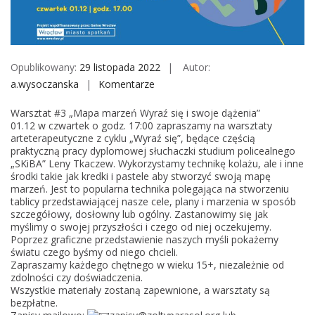
M
o
b
i
Opublikowany:
29 listopada 2022
Autor:
l
a.wysoczanska
Komentarze
o
e
n
Warsztat #3 „Mapa marzeń Wyraź się i swoje dążenia”
W
01.12 w czwartek o godz. 17:00 zapraszamy na warsztaty
y
arteterapeutyczne z cyklu „Wyraź się”, będące częścią
praktyczną pracy dyplomowej słuchaczki studium policealnego
r
„SKiBA” Leny Tkaczew. Wykorzystamy technikę kolażu, ale i inne
a
środki takie jak kredki i pastele aby stworzyć swoją mapę
ź
marzeń. Jest to popularna technika polegająca na stworzeniu
tablicy przedstawiającej nasze cele, plany i marzenia w sposób
s
szczegółowy, dosłowny lub ogólny. Zastanowimy się jak
i
myślimy o swojej przyszłości i czego od niej oczekujemy.
ę
Poprzez graficzne przedstawienie naszych myśli pokażemy
światu czego byśmy od niego chcieli.
!
Zapraszamy każdego chętnego w wieku 15+, niezależnie od
W
zdolności czy doświadczenia.
a
Wszystkie materiały zostaną zapewnione, a warsztaty są
bezpłatne.
r