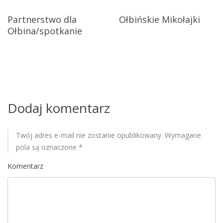
j
c
Ołbińskie Mikołajki
Partnerstwo dla
z
a
Ołbina/spotkanie
n
w
e
d
p
l
a
i
k
a
Dodaj komentarz
s
ż
u
d
Twój adres e-mail nie zostanie opublikowany.
Wymagane
e
pola są oznaczone
*
g
o
Komentarz
.