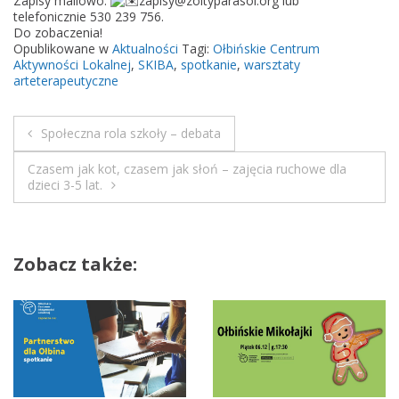
Zapisy mailowo:
zapisy@zoltyparasol.org lub
s
telefonicznie 530 239 756.
z
Do zobaczenia!
Opublikowane w
Aktualności
Tagi:
Ołbińskie Centrum
t
Aktywności Lokalnej
,
SKIBA
,
spotkanie
,
warsztaty
a
arteterapeutyczne
t
y
Społeczna rola szkoły – debata
a
N
r
Czasem jak kot, czasem jak słoń – zajęcia ruchowe dla
t
a
dzieci 3-5 lat.
e
w
t
e
i
Zobacz także:
r
a
g
p
e
a
u
c
t
y