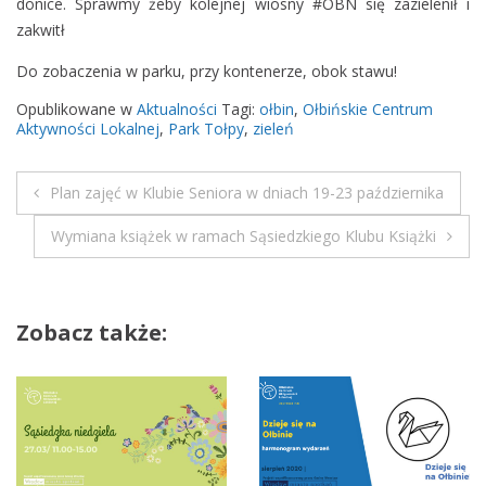
donice. Sprawmy żeby kolejnej wiosny
#
OBN
się zazielenił i
i
zakwitł
n
–
Do zobaczenia w parku, przy kontenerze, obok stawu!
n
Opublikowane w
Aktualności
Tagi:
ołbin
,
Ołbińskie Centrum
a
Aktywności Lokalnej
,
Park Tołpy
,
zieleń
p
r
a
Plan zajęć w Klubie Seniora w dniach 19-23 października
N
w
Wymiana książek w ramach Sąsiedzkiego Klubu Książki
i
a
a
m
w
y
Zobacz także:
i
k
w
g
i
e
a
t
n