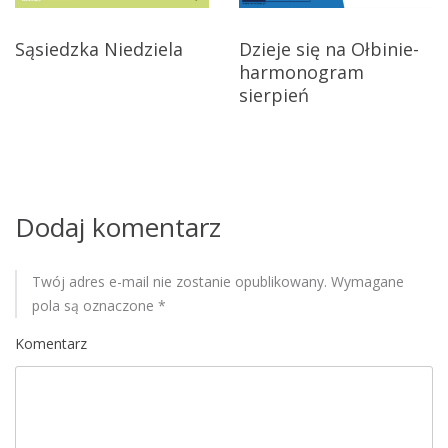
c
i
j
k
Sąsiedzka Niedziela
Dzieje się na Ołbinie-
i
harmonogram
a
sierpień
w
p
i
Dodaj komentarz
s
u
Twój adres e-mail nie zostanie opublikowany.
Wymagane
pola są oznaczone
*
Komentarz