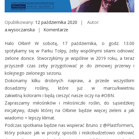
M
o
b
Opublikowany:
12 października 2020
Autor:
i
a.wysoczanska
Komentarze
o
l
n
e
Halo Ołbin!! W sobotę, 17 października, o godz. 13.00
Z
spotykamy się w Parku Tołpy, żeby wspólnymi siłami odnowić
a
zielone donice. Stworzyliśmy je wspólnie w 2019 roku, a teraz
z
przyszedł czas żeby przygotować je do zimowej przerwy i
i
kolejnego zielonego sezonu.
e
Dokonamy kilku drobnych napraw, a przede wszystkim
l
dosadzimy rośliny, które już w marcu/kwietniu
e
zakwitną kolorami i będą cieszyć nasze oczy na #OBN.
ń
Zapraszamy miłośników i miłośniczki roślin, do sąsiedzkiej
m
inicj
atywy, dzięki której na Ołbinie będzie więcej zieleni a jak
y
wiadomo = lepszy klimat.
O
Podczas spotkania będzie nas wspierać Bruno z @Plastformers,
ł
który pokaże jak w prosty sposób i niskobudżetowo odnowić
b