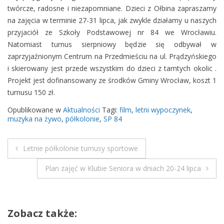
twórcze, radosne i niezapomniane. Dzieci z Ołbina zapraszamy
n
na zajęcia w terminie 27-31 lipca, jak zwykle działamy u naszych
i
przyjaciół ze Szkoły Podstawowej nr 84 we Wrocławiu.
e
Natomiast turnus sierpniowy będzie się odbywał w
p
zaprzyjaźnionym Centrum na Przedmieściu na ul. Prądzyńskiego
ó
i skierowany jest przede wszystkim do dzieci z tamtych okolic .
ł
Projekt jest dofinansowany ze środków Gminy Wrocław, koszt 1
k
turnusu 150 zł.
o
l
Opublikowane w
Aktualności
Tagi:
film
,
letni wypoczynek
,
o
muzyka na żywo
,
półkolonie
,
SP 84
n
i
Letnie półkolonie turnusy sportowe
e
N
p
Plan zajęć w Klubie Seniora w dniach 20-24 lipca
a
r
o
w
j
Zobacz także:
e
i