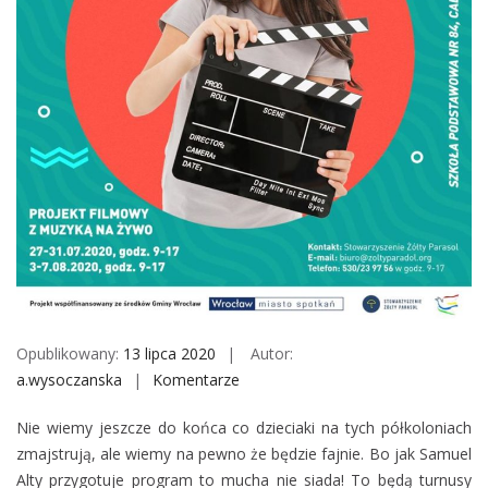
M
o
b
i
l
e
Opublikowany:
13 lipca 2020
Autor:
a.wysoczanska
Komentarze
o
n
Nie wiemy jeszcze do końca co dzieciaki na tych półkoloniach
L
zmajstrują, ale wiemy na pewno że będzie fajnie. Bo jak Samuel
e
Alty przygotuje program to mucha nie siada! To będą turnusy
t