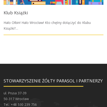
Klub Książki
Halo Ołbin! Halo Wrocław! Kto chętny dołączyć do Klubu
Książki?…
STOWARZYSZENIE ŻÓŁTY PARASOL I PARTNERZY
ul. Prusa 37-39
50-317 Wrocław
Tel.: +48 530 239 756