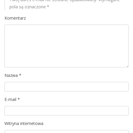
y
pola są oznaczone
*
w
Komentarz
o
Nazwa
*
E-mail
*
Witryna internetowa