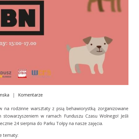
anska
Komentarze
o
n
ów na rodzinne warsztaty z psią behawiorystką zorganizowane
R
 stowarzyszeniem w ramach Funduszu Czasu Wolnego! Jeśli
o
ecznie 24 sierpnia do Parku Tołpy na nasze zajęcia.
d
z
e tematy: