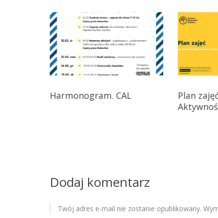
i
g
a
c
j
Harmonogram. CAL
Plan zaj
a
Aktywnoś
w
p
i
s
Dodaj komentarz
u
Twój adres e-mail nie zostanie opublikowany.
Wyma