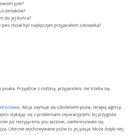
i
o swoim psie?
n
a szczeniaków?
n
ym do jej końca?
e
y pies chciał być najlepszym przyjacielem człowieka?
w
a
r
s
z
t
a
t
y
psiaka. Przyjdźcie z rodziną, przyjaciółmi, nie trzeba się
z
p
 Wrocławiu.
Alicja zajmuje się szkoleniem psów, terapią agresji,
s
zęsto stykając się z problemami separacyjnymi. Jej przygoda
i
cnie już nieżyjącemu psu Jazzowi, zainteresowała się
ą
zza. Obecnie wychowywanie psów to jej pasja. Może dzięki niej
b