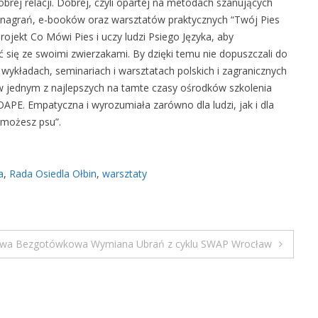
ej relacji. Dobrej, czyli opartej na metodach szanujących
e
 i nagrań, e-booków oraz warsztatów praktycznych “Twój Pies
h
rojekt Co Mówi Pies i uczy ludzi Psiego Języka, aby
a
się ze swoimi zwierzakami. By dzięki temu nie dopuszczali do
w
wykładach, seminariach i warsztatach polskich i zagranicznych
i
i w jednym z najlepszych na tamte czasy ośrodków szkolenia
o
OAPE. Empatyczna i wyrozumiała zarówno dla ludzi, jak i dla
r
pomożesz psu”.
y
s
t
a
,
Rada Osiedla Ołbin
,
warsztaty
k
ą
owa Bezgotówkowa Wymiana Ubrań z cyklu SWAP Wrocław