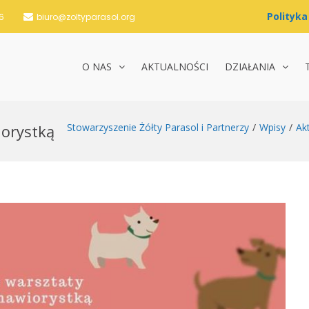
6
biuro@zoltyparasol.org
O NAS
AKTUALNOŚCI
DZIAŁANIA
nie Żółty Parasol i Partnerzy
iorystką
Stowarzyszenie Żółty Parasol i Partnerzy
Wpisy
Ak