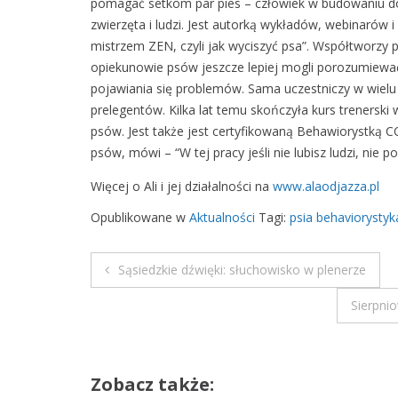
pomagać setkom par pies – człowiek w budowaniu dobr
zwierzęta i ludzi. Jest autorką wykładów, webinarów
mistrzem ZEN, czyli jak wyciszyć psa”. Współtworzy p
opiekunowie psów jeszcze lepiej mogli porozumiewać 
pojawiania się problemów. Sama uczestniczy w wielu 
prelegentów. Kilka lat temu skończyła kurs trenersk
psów. Jest także jest certyfikowaną Behawiorystką C
psów, mówi – “W tej pracy jeśli nie lubisz ludzi, nie 
Więcej o Ali i jej działalności na
www.alaodjazza.pl
Opublikowane w
Aktualności
Tagi:
psia behaviorystyk
Sąsiedzkie dźwięki: słuchowisko w plenerze
N
Sierpni
a
w
Zobacz także: