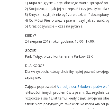
1) Kupa nie gryzie – czyli dlaczego warto sprzątać p
2) Socjalizacja – jak jej nie zepsuć i czy jest tylko dl
3) Smycz – czyli jak nie być „breloczkiem” doczepion
4) Co Mówi Pies o więzi z psem – czyli jak sprawić, b
5) Oraz oczywiście – czas na pytania.
KIEDY?
24 sierpnia 2019 roku, godzina. 15.00- 17.00.
GDZIE?
Park Tołpy, przed kontenerem Parków ESK.
DLA KOGO?
Dla wszystkich, którzy chcieliby lepiej poznać swojego 
zapisywać.
Zajęcia poprowadzi
Ala od Jazza. Szkolenie psów we
lękliwości i innych problemów z psami. Szczególnie c
rozpoczęła się 12 lat temu, kiedy dzięki swojemu obe
szkoleniem pozytywnym. Właścicielka marki Ala od Ja