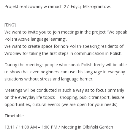
в
Projekt realizowany w ramach 27. Edycji Mikrograntów.
о
——
р
[ENG]
и
We want to invite you to join meetings in the project “We speak
м
Polish! Active language learning”.
п
We want to create space for non-Polish-speaking residents of
о
Wrocław for taking the first steps in communication in Polish.
-
п
During the meetings people who speak Polish freely will be able
о
to show that even beginners can use this language in everyday
л
situations without stress and language barrier.
ь
Meetings will be conducted in such a way as to focus primarily
с
on the everyday life topics – shopping, public transport, leisure
к
opportunities, cultural events (we are open for your needs).
и
Timetable:
13.11 / 11:00 AM – 1:00 PM / Meeting in Ołbiński Garden