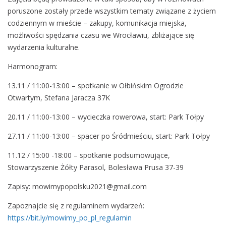
k
poruszone zostały przede wszystkim tematy związane z życiem
u
codziennym w mieście – zakupy, komunikacja miejska,
_
możliwości spędzania czasu we Wrocławiu, zbliżające się
W
wydarzenia kulturalne.
e
s
Harmonogram:
p
13.11 / 11:00-13:00 – spotkanie w Ołbińskim Ogrodzie
e
Otwartym, Stefana Jaracza 37K
a
k
20.11 / 11:00-13:00 – wycieczka rowerowa, start: Park Tołpy
P
27.11 / 11:00-13:00 – spacer po Śródmieściu, start: Park Tołpy
o
l
11.12 / 15:00 -18:00 – spotkanie podsumowujące,
i
Stowarzyszenie Żółty Parasol, Bolesława Prusa 37-39
s
h
Zapisy: mowimypopolsku2021@gmail.com
_
Zapoznajcie się z regulaminem wydarzeń:
Г
https://bit.ly/mowimy_po_pl_regulamin
о