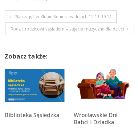
Plan zajęć w Klubie Seniora w dniach 15.11-19.11
N
Rodzic rodzicowi sąsiadem – zajęcia muzyczne dla dzieci
a
w
Zobacz także:
i
g
a
c
j
Biblioteka Sąsiedzka
Wrocławskie Dni
Babci i Dziadka
a