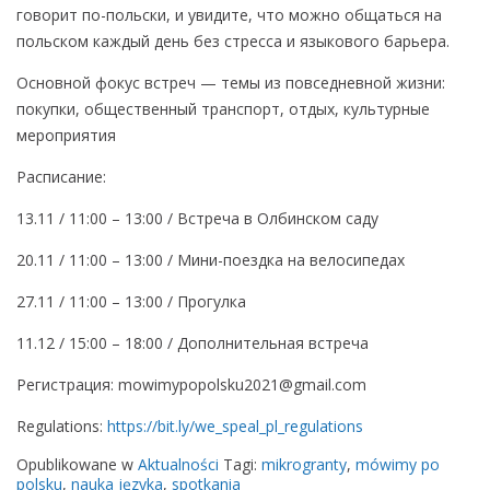
говорит по-польски, и увидите, что можно общаться на
польском каждый день без стресса и языкового барьера.
Основной фокус встреч — темы из повседневной жизни:
покупки, общественный транспорт, отдых, культурные
мероприятия
Расписание:
13.11 / 11:00 – 13:00 / Встреча в Олбинском саду
20.11 / 11:00 – 13:00 / Мини-поездка на велосипедах
27.11 / 11:00 – 13:00 / Прогулка
11.12 / 15:00 – 18:00 / Дополнительная встреча
Регистрация: mowimypopolsku2021@gmail.com
Regulations:
https://bit.ly/we_speal_pl_regulations
Opublikowane w
Aktualności
Tagi:
mikrogranty
,
mówimy po
polsku
,
nauka języka
,
spotkania