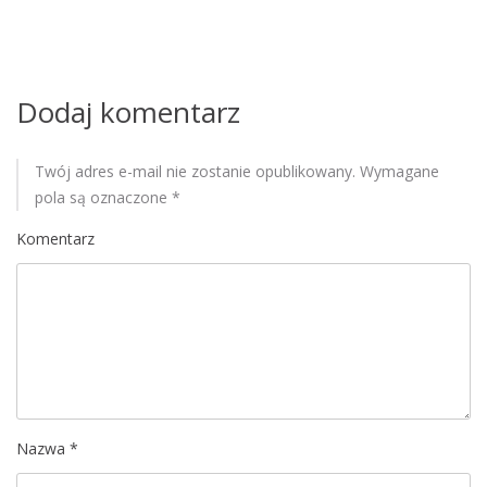
w
p
i
Dodaj komentarz
s
u
Twój adres e-mail nie zostanie opublikowany.
Wymagane
pola są oznaczone
*
Komentarz
Nazwa
*