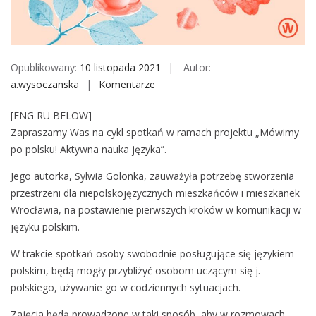
M
o
b
i
Opublikowany:
10 listopada 2021
Autor:
l
a.wysoczanska
Komentarze
o
e
n
[ENG RU BELOW]
M
Zapraszamy Was na cykl spotkań w ramach projektu „Mówimy
ó
po polsku! Aktywna nauka języka”.
w
i
Jego autorka, Sylwia Golonka, zauważyła potrzebę stworzenia
m
przestrzeni dla niepolskojęzycznych mieszkańców i mieszkanek
y
Wrocławia, na postawienie pierwszych kroków w komunikacji w
p
języku polskim.
o
W trakcie spotkań osoby swobodnie posługujące się językiem
p
polskim, będą mogły przybliżyć osobom uczącym się j.
o
polskiego, używanie go w codziennych sytuacjach.
l
s
Zajęcia będą prowadzone w taki sposób, aby w rozmowach