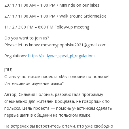
20.11 / 11:00 AM – 1:00 PM / Mini ride on our bikes
27.11 / 11:00 AM – 1:00 PM / Walk around Śródmieście
11.12 / 3:00 PM – 6:00 PM Follow-up meeting
Do you want to join us?
Please let us know: mowimypopolsku2021@gmail.com
Regulations:
https://bit.ly/we_speal_pl_regulations
——–
[RU]
Стань участником проекта «Мы говорим по-польски!
Интенсивное изучение языка”.
Автор, Сильвия Голонка, разработала программу
специально для жителей Вроцлава, не говорящих по-
польски. Цель проекта — помочь участникам сделать
первые шаги в общении на польском языке.
На встречах вы встретитесь с теми, кто уже свободно