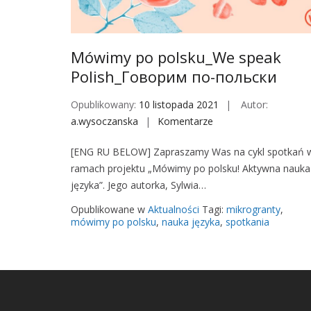
Mówimy po polsku_We speak
Polish_Говорим по-польски
Opublikowany:
10 listopada 2021
Autor:
a.wysoczanska
Komentarze
o
n
[ENG RU BELOW] Zapraszamy Was na cykl spotkań 
M
ramach projektu „Mówimy po polsku! Aktywna nauka
ó
języka”. Jego autorka, Sylwia…
w
i
Opublikowane w
Aktualności
Tagi:
mikrogranty
,
m
mówimy po polsku
,
nauka języka
,
spotkania
y
p
o
p
o