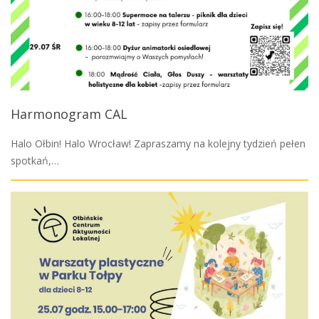
n
e
g
o
W
r
o
Harmonogram CAL
c
ł
Halo Ołbin! Halo Wrocław! Zapraszamy na kolejny tydzień pełen
a
spotkań,…
w
i
a