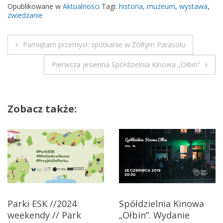
t
Opublikowane w
Aktualności
Tagi:
historia
,
muzeum
,
wystawa
,
o
zwiedzanie
r
e
Pamiętam przemysł: spotkanie w Żółtym Parasolu
k
N
w
Pierwsza jesienna Spółdzielnia Kinowa „Ołbin”
a
K
l
w
u
Zobacz także:
b
i
i
g
e
S
a
e
n
c
i
o
j
Parki ESK //2024
Spółdzielnia Kinowa
r
weekendy // Park
„Ołbin”. Wydanie
a
a