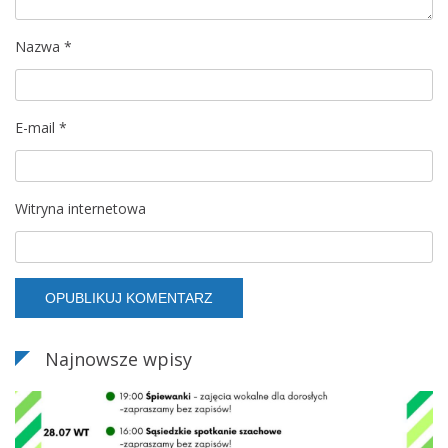
n
i
Nazwa
*
a
M
u
E-mail
*
z
e
u
Witryna internetowa
m
W
s
p
ó
ł
Najnowsze wpisy
c
z
e
s