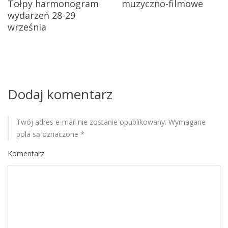
Tołpy harmonogram
muzyczno-filmowe
z
w
wydarzeń 28-29
a
września
p
p
r
i
a
s
s
z
Dodaj komentarz
a
u
m
y
Twój adres e-mail nie zostanie opublikowany.
Wymagane
d
pola są oznaczone
*
o
Komentarz
z
w
i
e
d
z
a