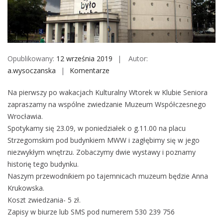
M
o
b
i
l
Opublikowany:
12 września 2019
Autor:
e
a.wysoczanska
Komentarze
o
n
Na pierwszy po wakacjach Kulturalny Wtorek w Klubie Seniora
K
zapraszamy na wspólne zwiedzanie Muzeum Współczesnego
u
Wrocławia.
l
Spotykamy się 23.09, w poniedziałek o g.11.00 na placu
t
Strzegomskim pod budynkiem MWW i zagłębimy się w jego
u
niezwykłym wnętrzu. Zobaczymy dwie wystawy i poznamy
r
historię tego budynku.
a
Naszym przewodnikiem po tajemnicach muzeum będzie Anna
l
Krukowska.
n
Koszt zwiedzania- 5 zł.
y
Zapisy w biurze lub SMS pod numerem 530 239 756
W