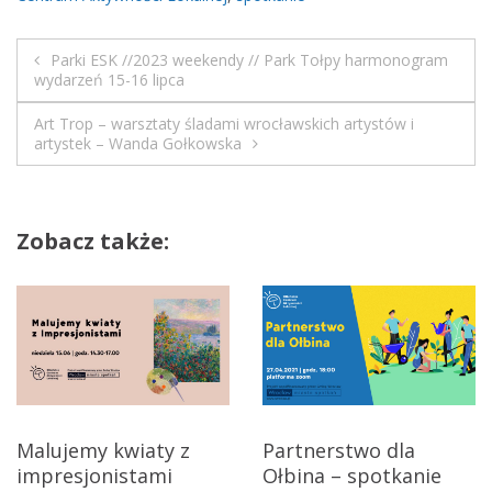
Parki ESK //2023 weekendy // Park Tołpy harmonogram
N
wydarzeń 15-16 lipca
a
Art Trop – warsztaty śladami wrocławskich artystów i
artystek – Wanda Gołkowska
w
i
Zobacz także:
g
a
c
j
a
Malujemy kwiaty z
Partnerstwo dla
impresjonistami
Ołbina – spotkanie