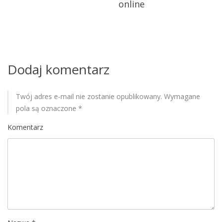
w
online
p
i
s
Dodaj komentarz
u
Twój adres e-mail nie zostanie opublikowany.
Wymagane
pola są oznaczone
*
Komentarz