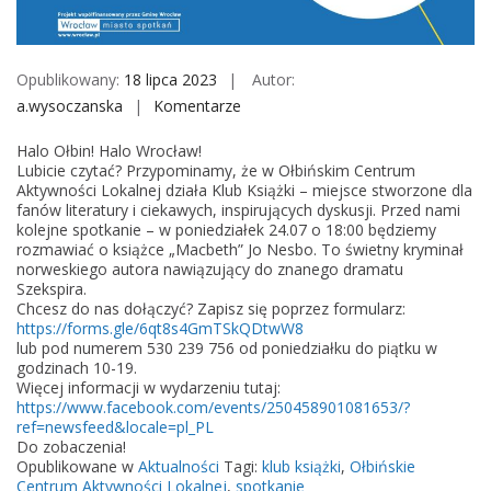
M
o
b
Opublikowany:
18 lipca 2023
Autor:
i
a.wysoczanska
Komentarze
o
l
n
e
Halo Ołbin! Halo Wrocław!
K
Lubicie czytać? Przypominamy, że w Ołbińskim Centrum
l
Aktywności Lokalnej działa Klub Książki – miejsce stworzone dla
fanów literatury i ciekawych, inspirujących dyskusji. Przed nami
u
kolejne spotkanie – w poniedziałek 24.07 o 18:00 będziemy
b
rozmawiać o książce „Macbeth” Jo Nesbo. To świetny kryminał
K
norweskiego autora nawiązujący do znanego dramatu
Szekspira.
s
Chcesz do nas dołączyć? Zapisz się poprzez formularz:
i
https://forms.gle/6qt8s4GmTSkQDtwW8
ą
lub pod numerem 530 239 756 od poniedziałku do piątku w
godzinach 10-19.
ż
Więcej informacji w wydarzeniu tutaj:
k
https://www.facebook.com/events/250458901081653/?
i
ref=newsfeed&locale=pl_PL
Do zobaczenia!
Opublikowane w
Aktualności
Tagi:
klub książki
,
Ołbińskie
Centrum Aktywności Lokalnej
,
spotkanie