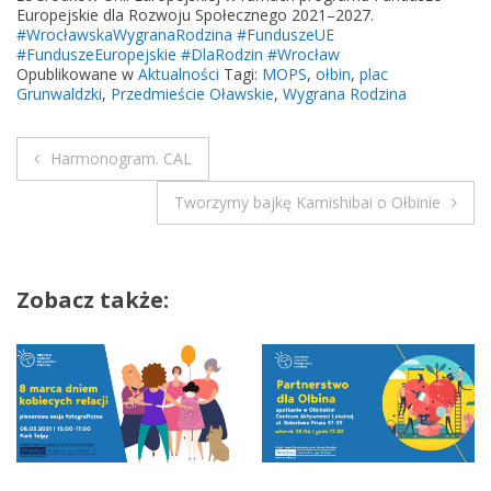
u
Europejskie dla Rozwoju Społecznego 2021–2027.
#WrocławskaWygranaRodzina
#FunduszeUE
W
#FunduszeEuropejskie
#DlaRodzin
#Wrocław
y
Opublikowane w
Aktualności
Tagi:
MOPS
,
ołbin
,
plac
g
Grunwaldzki
,
Przedmieście Oławskie
,
Wygrana Rodzina
r
a
Harmonogram. CAL
n
N
a
Tworzymy bajkę Kamishibai o Ołbinie
R
a
o
w
d
Zobacz także:
z
i
i
n
g
a
a
c