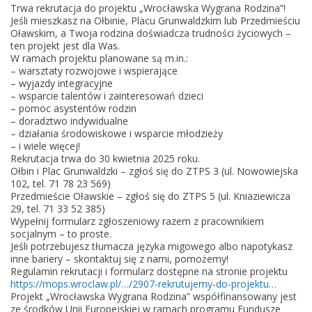
R
Trwa rekrutacja do projektu „Wrocławska Wygrana Rodzina”!
e
Jeśli mieszkasz na Ołbinie, Placu Grunwaldzkim lub Przedmieściu
Oławskim, a Twoja rodzina doświadcza trudności życiowych –
k
ten projekt jest dla Was.
r
W ramach projektu planowane są m.in.:
u
– warsztaty rozwojowe i wspierające
– wyjazdy integracyjne
t
– wsparcie talentów i zainteresowań dzieci
a
– pomoc asystentów rodzin
c
– doradztwo indywidualne
– działania środowiskowe i wsparcie młodzieży
j
– i wiele więcej!
a
Rekrutacja trwa do 30 kwietnia 2025 roku.
d
Ołbin i Plac Grunwaldzki – zgłoś się do ZTPS 3 (ul. Nowowiejska
102, tel. 71 78 23 569)
o
Przedmieście Oławskie – zgłoś się do ZTPS 5 (ul. Kniaziewicza
P
29, tel. 71 33 52 385)
r
Wypełnij formularz zgłoszeniowy razem z pracownikiem
socjalnym – to proste.
o
Jeśli potrzebujesz tłumacza języka migowego albo napotykasz
j
inne bariery – skontaktuj się z nami, pomożemy!
e
Regulamin rekrutacji i formularz dostępne na stronie projektu
https://mops.wroclaw.pl/…/2907-rekrutujemy-do-projektu…
k
Projekt „Wrocławska Wygrana Rodzina” współfinansowany jest
t
ze środków Unii Europejskiej w ramach programu Fundusze