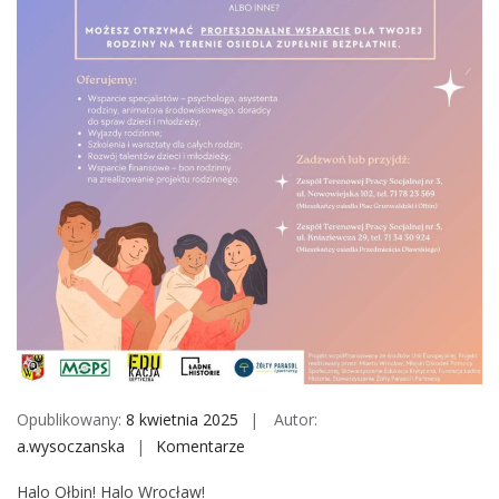
M
o
b
i
l
e
Opublikowany:
8 kwietnia 2025
Autor:
a.wysoczanska
Komentarze
o
n
Halo Ołbin! Halo Wrocław!