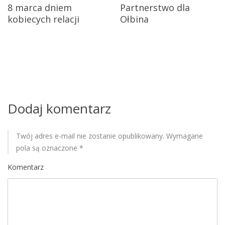
j
8 marca dniem
Partnerstwo dla
kobiecych relacji
Ołbina
a
w
p
i
s
Dodaj komentarz
u
Twój adres e-mail nie zostanie opublikowany.
Wymagane
pola są oznaczone
*
Komentarz