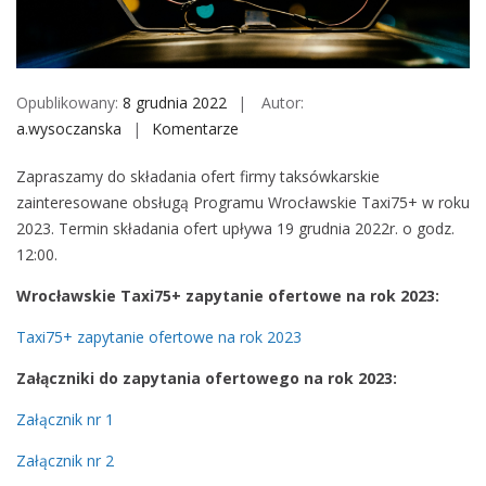
M
o
b
i
Opublikowany:
8 grudnia 2022
Autor:
l
a.wysoczanska
Komentarze
o
e
n
Zapraszamy do składania ofert firmy taksówkarskie
W
zainteresowane obsługą Programu Wrocławskie Taxi75+ w roku
r
2023. Termin składania ofert upływa 19 grudnia 2022r. o godz.
o
12:00.
c
ł
Wrocławskie Taxi75+ zapytanie ofertowe na rok 2023:
a
Taxi75+ zapytanie ofertowe na rok 2023
w
s
Załączniki do zapytania ofertowego na rok 2023:
k
i
Załącznik nr 1
e
Załącznik nr 2
T