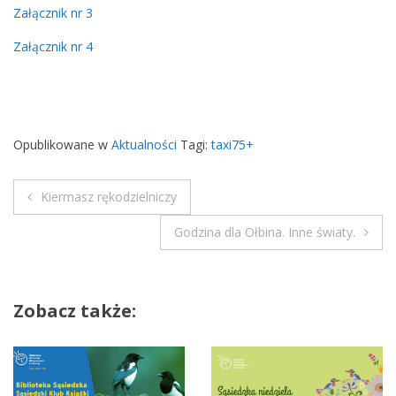
a
Załącznik nr 3
x
Załącznik nr 4
i
7
5
+
z
Opublikowane w
Aktualności
Tagi:
taxi75+
a
p
Kiermasz rękodzielniczy
y
N
t
Godzina dla Ołbina. Inne światy.
a
a
n
i
w
e
Zobacz także:
i
o
f
g
e
r