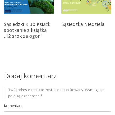
a
t
c
o
w
j
e
Sąsiedzki Klub Książki
Sąsiedzka Niedziela
n
spotkanie z książką
a
a
„12 srok za ogon”
r
w
o
p
k
2
i
0
2
s
Dodaj komentarz
3
u
Twój adres e-mail nie zostanie opublikowany.
Wymagane
pola są oznaczone
*
Komentarz