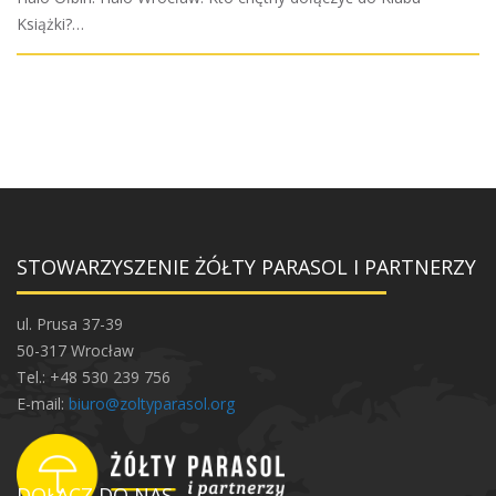
Książki?…
STOWARZYSZENIE ŻÓŁTY PARASOL I PARTNERZY
ul. Prusa 37-39
50-317 Wrocław
Tel.: +48 530 239 756
E-mail:
biuro@zoltyparasol.org
DOŁĄCZ DO NAS