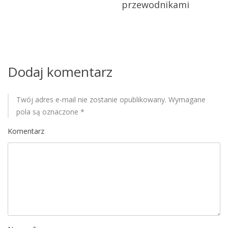
a
przewodnikami
o
t
w
o
p
w
a
i
Dodaj komentarz
n
i
s
e
Twój adres e-mail nie zostanie opublikowany.
Wymagane
u
pola są oznaczone
*
Komentarz