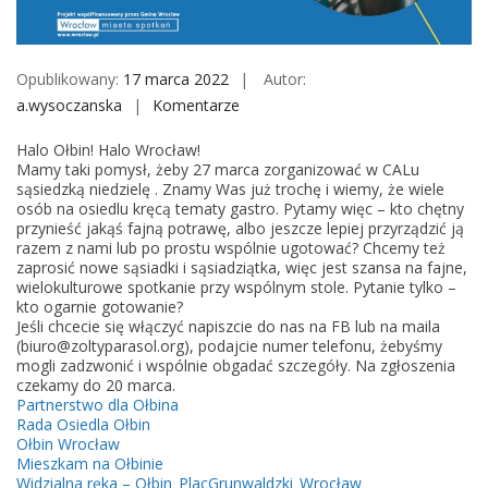
M
o
b
Opublikowany:
17 marca 2022
Autor:
i
a.wysoczanska
Komentarze
o
l
n
e
Halo Ołbin! Halo Wrocław!
K
Mamy taki pomysł, żeby 27 marca zorganizować w CALu
u
sąsiedzką niedzielę . Znamy Was już trochę i wiemy, że wiele
osób na osiedlu kręcą tematy gastro. Pytamy więc – kto chętny
c
przynieść jakąś fajną potrawę, albo jeszcze lepiej przyrządzić ją
h
razem z nami lub po prostu wspólnie ugotować? Chcemy też
a
zaprosić nowe sąsiadki i sąsiadziątka, więc jest szansa na fajne,
wielokulturowe spotkanie przy wspólnym stole. Pytanie tylko –
r
kto ogarnie gotowanie?
z
Jeśli chcecie się włączyć napiszcie do nas na FB lub na maila
e
(biuro@zoltyparasol.org), podajcie numer telefonu, żebyśmy
mogli zadzwonić i wspólnie obgadać szczegóły. Na zgłoszenia
p
czekamy do 20 marca.
o
Partnerstwo dla Ołbina
s
Rada Osiedla Ołbin
Ołbin Wrocław
z
Mieszkam na Ołbinie
u
Widzialna ręka – Ołbin_PlacGrunwaldzki_Wrocław