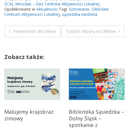
k
SCAL Wroclaw – Sieć Centrów Aktywności Lokalnej
Opublikowane w
Aktualności
Tagi:
Gotowanie
,
Ołbińskie
i
Centrum Aktywności Lokalnej
,
sąsiedzka niedziela
w
a
n
Partnerstwo dla Ołbina
Tydzień Wiosny na Ołbinie!
N
i
!
a
–
Zobacz także:
s
w
ą
i
s
i
g
e
d
a
z
k
c
Malujemy krajobraz
Biblioteka Sąsiedzka –
i
zimowy
Dolny Śląsk –
j
e
spotkanie z
g