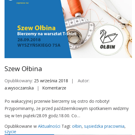
r
p
a
a
c
d
o
n
w
a
n
O
i
ł
a
b
s
i
Szew Ołbina
z
n
y
i
Opublikowany:
25 września 2018
Autor:
c
e
a.wysoczanska
Komentarze
o
i
n
a
Po wakacyjnej przerwie bierzemy się ostro do roboty!
S
z
Przypominamy, że przed październikowym spotkaniem widzimy
z
a
się w ten piątek/28.09 godz.18.00. Co…
e
p
w
r
Opublikowane w
Aktualności
Tagi:
ołbin
,
sąsiedzka pracownia
,
O
szycie
a