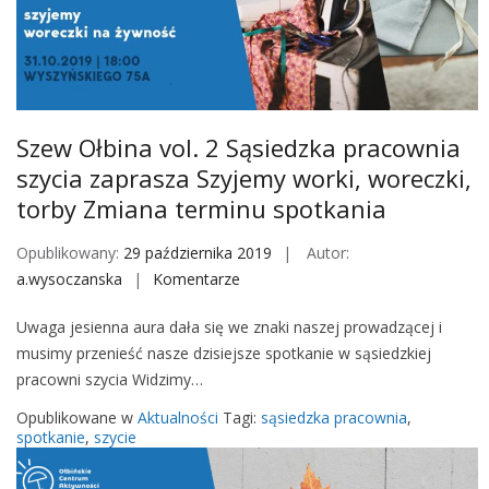
c
z
k
i
d
Szew Ołbina vol. 2 Sąsiedzka pracownia
l
szycia zaprasza Szyjemy worki, woreczki,
a
torby Zmiana terminu spotkania
O
ł
Opublikowany:
29 października 2019
Autor:
b
a.wysoczanska
Komentarze
o
i
n
n
Uwaga jesienna aura dała się we znaki naszej prowadzącej i
S
a
musimy przenieść nasze dzisiejsze spotkanie w sąsiedzkiej
z
!
pracowni szycia Widzimy…
e
w
Opublikowane w
Aktualności
Tagi:
sąsiedzka pracownia
,
O
spotkanie
,
szycie
ł
b