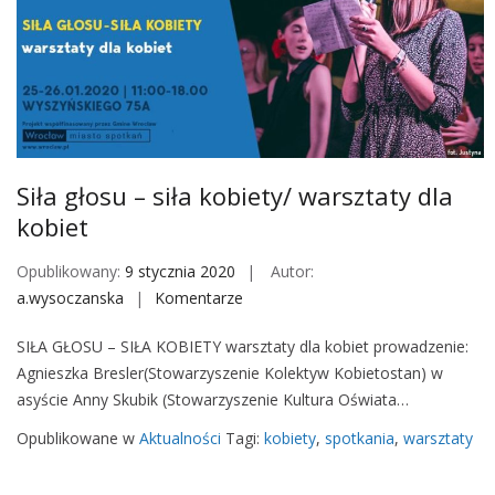
O
ż
y
w
i
e
n
Siła głosu – siła kobiety/ warsztaty dla
i
kobiet
e
Opublikowany:
9 stycznia 2020
Autor:
a.wysoczanska
Komentarze
o
n
SIŁA GŁOSU – SIŁA KOBIETY warsztaty dla kobiet prowadzenie:
S
Agnieszka Bresler(Stowarzyszenie Kolektyw Kobietostan) w
i
asyście Anny Skubik (Stowarzyszenie Kultura Oświata…
ł
a
Opublikowane w
Aktualności
Tagi:
kobiety
,
spotkania
,
warsztaty
g
ł