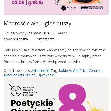
M
o
b
i
Mądrość ciała – głos duszy
l
e
Opublikowany:
29 maja 2026
Autor:
a.wysoczanska
Komentarze
o
n
Halo Ołbin! Halo Wrocław! Zapraszamy do zapisów na cykliczne
M
spotkania dla kobiet! Szczegóły w wydarzeniu, a zapisy przez
ą
formularz: https://forms.gle/erjkjqW8acGEEj9k9…
d
r
Opublikowane w
Aktualności
Tagi:
kobiety
,
Ołbińskie Centrum
o
Aktywności Lokalnej
,
spotkanie
ś
ć
c
i
a
ł