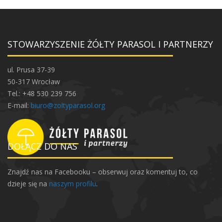
o
s
u
–
STOWARZYSZENIE ŻÓŁTY PARASOL I PARTNERZY
s
i
ul. Prusa 37-39
ł
50-317 Wrocław
a
Tel.: +48 530 239 756
k
E-mail:
biuro@zoltyparasol.org
o
b
i
DOŁĄCZ DO NAS
e
t
Znajdź nas na Facebooku – obserwuj oraz komentuj to, co
y
dzieje się na
naszym profilu
.
/
w
a
r