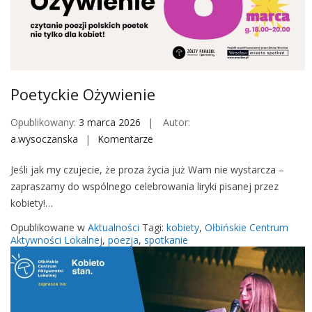
a
–
g
ł
o
Poetyckie Ożywienie
s
d
Opublikowany:
3 marca 2026
Autor:
u
a.wysoczanska
Komentarze
o
s
n
z
Jeśli jak my czujecie, że proza życia już Wam nie wystarcza –
P
y
zapraszamy do wspólnego celebrowania liryki pisanej przez
o
kobiety!…
e
t
Opublikowane w
Aktualności
Tagi:
kobiety
,
Ołbińskie Centrum
y
Aktywności Lokalnej
,
poezja
,
spotkanie
c
k
i
e