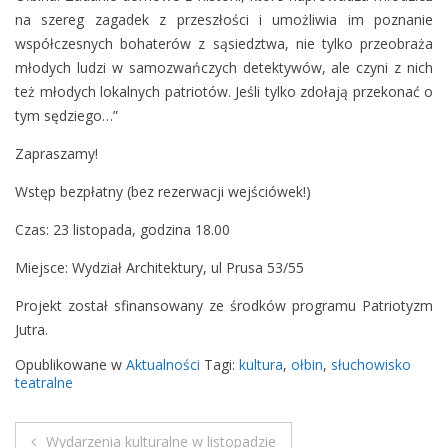
t
na szereg zagadek z przeszłości i umożliwia im poznanie
.
współczesnych bohaterów z sąsiedztwa, nie tylko przeobraża
„
młodych ludzi w samozwańczych detektywów, ale czyni z nich
B
też młodych lokalnych patriotów. Jeśli tylko zdołają przekonać o
o
tym sędziego…”
h
Zapraszamy!
a
t
Wstęp bezpłatny (bez rezerwacji wejściówek!)
e
Czas: 23 listopada, godzina 18.00
r
o
Miejsce: Wydział Architektury, ul Prusa 53/55
w
i
Projekt został sfinansowany ze środków programu Patriotyzm
e
Jutra.
O
Opublikowane w
Aktualności
Tagi:
kultura
,
ołbin
,
słuchowisko
l
teatralne
b
i
Wydarzenia kulturalne w listopadzie
n