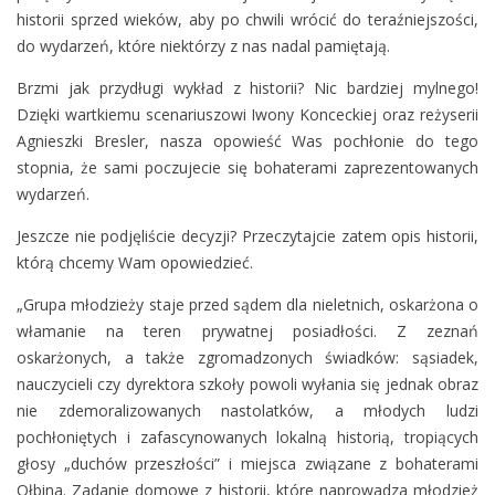
h
historii sprzed wieków, aby po chwili wrócić do teraźniejszości,
o
do wydarzeń, które niektórzy z nas nadal pamiętają.
w
Brzmi jak przydługi wykład z historii? Nic bardziej mylnego!
i
Dzięki wartkiemu scenariuszowi Iwony Konceckiej oraz reżyserii
s
Agnieszki Bresler, nasza opowieść Was pochłonie do tego
k
stopnia, że sami poczujecie się bohaterami zaprezentowanych
a
wydarzeń.
t
e
Jeszcze nie podjęliście decyzji? Przeczytajcie zatem opis historii,
a
którą chcemy Wam opowiedzieć.
t
r
„Grupa młodzieży staje przed sądem dla nieletnich, oskarżona o
a
włamanie na teren prywatnej posiadłości. Z zeznań
l
oskarżonych, a także zgromadzonych świadków: sąsiadek,
n
nauczycieli czy dyrektora szkoły powoli wyłania się jednak obraz
e
nie zdemoralizowanych nastolatków, a młodych ludzi
g
pochłoniętych i zafascynowanych lokalną historią, tropiących
o
głosy „duchów przeszłości” i miejsca związane z bohaterami
p
Ołbina. Zadanie domowe z historii, które naprowadza młodzież