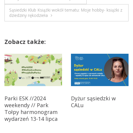
N
a
Sąsiedzki Klub Książki wokół tematu: Moje hobby- książki z
w
a
dziedziny rękodzieła
a
w
k
c
i
Zobacz także:
j
i
g
”
a
c
j
Parki ESK //2024
Dyżur sąsiedzki w
a
weekendy // Park
CALu
Tołpy harmonogram
w
wydarzeń 13-14 lipca
p