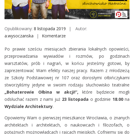
M
o
b
i
Opublikowany:
8 listopada 2019
Autor:
l
a.wysoczanska
Komentarze
o
e
n
Po prawie sześciu miesiącach zbierania lokalnych opowieści,
P
przeprowadzania wywiadów i rozmów, po godzinach
r
warsztatów, prób i nagrań, w końcu jesteśmy gotowi, by
e
zaprezentować Wam efekty naszej pracy. Razem z młodzieżą
m
ze Szkoły Podstawowej nr 107 oraz dorosłymi ołbińczykami
i
stworzyliśmy jedyne w swoim rodzaju słuchowisko teatralne
e
„Bohaterowie Ołbina w akcji!”,
które będziecie mogli
r
odsłuchać razem z nami już
23 listopada
o godzinie
18.00
na
a
Wydziale Architektury
.
s
ł
Opowiemy Wam o pierwszej mieszkance Wrocławia, o znanych
u
architektach i architektach, o naukowcach i filozofach, o
c
potężnych możnowładcach i rajcach miejskich. Cofniemy się do