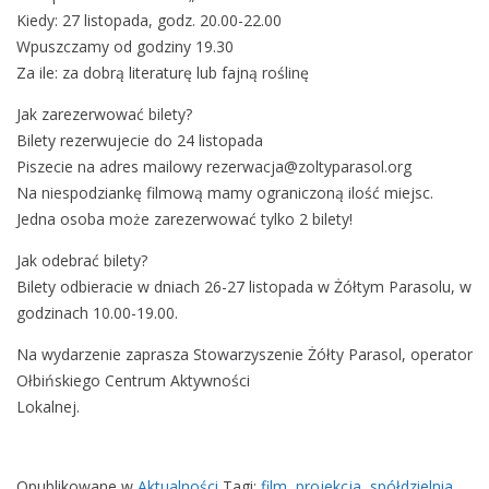
Kiedy: 27 listopada, godz. 20.00-22.00
Wpuszczamy od godziny 19.30
Za ile: za dobrą literaturę lub fajną roślinę
Jak zarezerwować bilety?
Bilety rezerwujecie do 24 listopada
Piszecie na adres mailowy rezerwacja@zoltyparasol.org
Na niespodziankę filmową mamy ograniczoną ilość miejsc.
Jedna osoba może zarezerwować tylko 2 bilety!
Jak odebrać bilety?
Bilety odbieracie w dniach 26-27 listopada w Żółtym Parasolu, w
godzinach 10.00-19.00.
Na wydarzenie zaprasza Stowarzyszenie Żółty Parasol, operator
Ołbińskiego Centrum Aktywności
Lokalnej.
Opublikowane w
Aktualności
Tagi:
film
,
projekcja
,
spółdzielnia