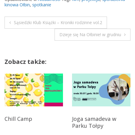
kinowa Ołbin
,
spotkanie
Sąsiedzki Klub Książki – Kroniki rodzinne vol.2
N
Dzieje się Na Ołbinie! w grudniu
a
w
Zobacz także:
i
g
a
c
j
Chill Camp
Joga samadeva w
Parku Tołpy
a