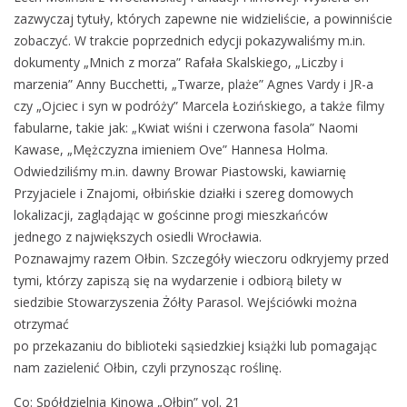
K
zazwyczaj tytuły, których zapewne nie widzieliście, a powinniście
i
zobaczyć. W trakcie poprzednich edycji pokazywaliśmy m.in.
n
dokumenty „Mnich z morza” Rafała Skalskiego, „Liczby i
o
marzenia” Anny Bucchetti, „Twarze, plaże” Agnes Vardy i JR-a
w
czy „Ojciec i syn w podróży” Marcela Łozińskiego, a także filmy
a
fabularne, takie jak: „Kwiat wiśni i czerwona fasola” Naomi
„
Kawase, „Mężczyzna imieniem Ove” Hannesa Holma.
O
Odwiedziliśmy m.in. dawny Browar Piastowski, kawiarnię
ł
Przyjaciele i Znajomi, ołbińskie działki i szereg domowych
b
lokalizacji, zaglądając w gościnne progi mieszkańców
i
jednego z największych osiedli Wrocławia.
n
Poznawajmy razem Ołbin. Szczegóły wieczoru odkryjemy przed
”
tymi, którzy zapiszą się na wydarzenie i odbiorą bilety w
v
siedzibie Stowarzyszenia Żółty Parasol. Wejściówki można
o
otrzymać
l
po przekazaniu do biblioteki sąsiedzkiej książki lub pomagając
.
nam zazielenić Ołbin, czyli przynosząc roślinę.
2
1
Co: Spółdzielnia Kinowa „Ołbin” vol. 21