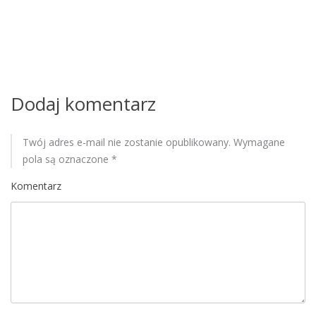
w
p
i
s
Dodaj komentarz
u
Twój adres e-mail nie zostanie opublikowany.
Wymagane
pola są oznaczone
*
Komentarz