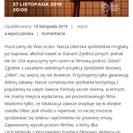
M
o
b
i
Opublikowany:
18 listopada 2019
Autor:
l
a.wysoczanska
Komentarze
o
e
n
Puszczamy do Was oczko. Nasza ołbińska spółdzielnia mogłaby
S
już kupować alkohol nawet w Stanach Zjednoczonych. Jednak
p
nie do USA wyruszymy tym razem w filmową podróż. Gdzie?
ó
Zgodnie z zasadami sekretnych projekcji Spółdzielni Kinowej
ł
„Ołbin”, nic więcej się nie dowiecie. Przyznajemy tylko gwarancję
d
dobrej zabawy. Nasze comiesięczne spotkania korzystają z
z
popularnej na całym świecie formuły secret cinema, w których
i
nie znamy miejsca wydarzenia, ani prezentowanego filmu.
e
Wiadomo tylko, że lokalizacja zawsze znajduje się w obrębie
l
osiedla Ołbin. Jeśli chodzi o repertuar, to raczej możecie
n
spodziewać się relaksu i wytchnienia niż jesiennej smuty.
i
Zapewniamy wysoki poziom filmów, o który dba
a
Lech Moliński z Wrocławskiej Fundacji Filmowej. Wybiera on