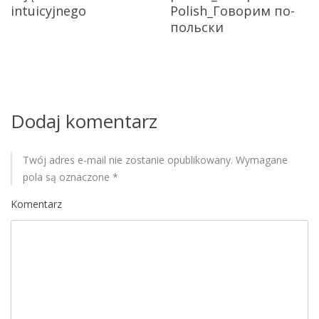
a
intuicyjnego
Polish_Говорим по-
w
польски
p
i
s
Dodaj komentarz
u
Twój adres e-mail nie zostanie opublikowany.
Wymagane
pola są oznaczone
*
Komentarz