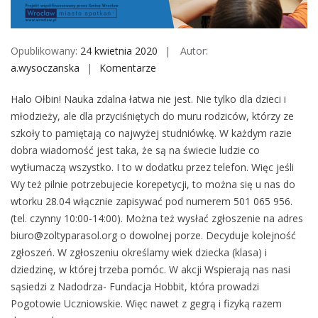
M
o
b
Opublikowany:
24 kwietnia 2020
Autor:
i
a.wysoczanska
Komentarze
o
l
n
e
Halo Ołbin! Nauka zdalna łatwa nie jest. Nie tylko dla dzieci i
K
młodzieży, ale dla przyciśniętych do muru rodziców, którzy ze
o
szkoły to pamiętają co najwyżej studniówkę. W każdym razie
r
dobra wiadomość jest taka, że są na świecie ludzie co
e
wytłumaczą wszystko. I to w dodatku przez telefon. Więc jeśli
p
Wy też pilnie potrzebujecie korepetycji, to można się u nas do
e
wtorku 28.04 włącznie zapisywać pod numerem 501 065 956.
t
(tel. czynny 10:00-14:00). Można też wysłać zgłoszenie na adres
y
biuro@zoltyparasol.org o dowolnej porze. Decyduje kolejność
c
zgłoszeń. W zgłoszeniu określamy wiek dziecka (klasa) i
j
dziedzinę, w której trzeba pomóc. W akcji Wspierają nas nasi
e
sąsiedzi z Nadodrza- Fundacja Hobbit, która prowadzi
o
Pogotowie Uczniowskie. Więc nawet z gegrą i fizyką r
azem
n