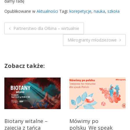
damy radę
l
i
Opublikowane w
Aktualności
Tagi:
korepetycje
,
nauka
,
szkoła
n
e
Partnerstwo dla Ołbina – wirtualnie
@
N
Mikrogranty młodzieżowe
a
w
Zobacz także:
i
g
a
c
j
Biotany witalne –
Mówimy po
zajęcia z tańca
polsku_We speak