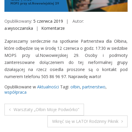
M
o
b
Opublikowany:
5 czerwca 2019
Autor:
i
a.wysoczanska
Komentarze
o
l
n
e
Zapraszamy serdecznie na spotkanie Partnerstwa dla Ołbina,
P
które odbędzie się w środę 12 czerwca o godz. 17:30 w siedzibie
a
MOPS przy ul.Nowowiejskiej 29. Osoby i podmioty
r
zainteresowane dołączeniem do tej nieformalnej grupy
t
działającej na rzecz osiedla proszone są o kontakt pod
n
numerem telefonu 505 86 96 97. Naprawdę warto!
e
r
Opublikowane w
Aktualności
Tagi:
ołbin
,
partnerstwo
,
s
współpraca
t
w
Warsztaty „Ołbin Moje Podwórko”
o
N
d
Wkręć się w LATO! Rodzinny Piknik
a
l