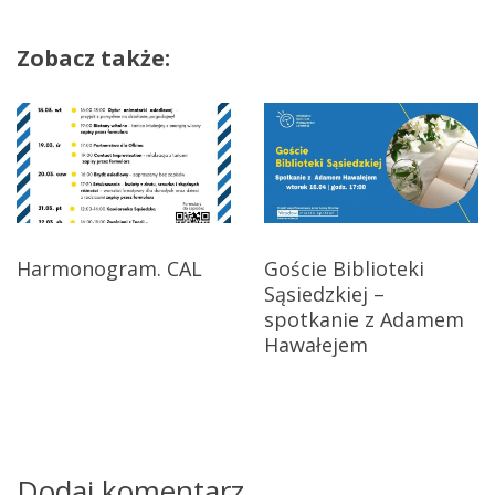
a
w
O
Zobacz także:
ł
i
b
g
i
n
a
a
c
j
Harmonogram. CAL
Goście Biblioteki
Sąsiedzkiej –
a
spotkanie z Adamem
w
Hawałejem
p
i
s
Dodaj komentarz