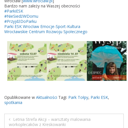
Wrocław [
www.wroclaw.pl
]
p
Bardzo nam zależy na Waszej obecności
#ParkiESK
y
#NieSiedźWDomu
h
#PrzyjdźDoParku
a
Parki ESK Wrocław Emocje-Sport-Kultura
Wrocławskie Centrum Rozwoju Społecznego
r
m
o
n
o
g
r
a
m
w
Opublikowane w
Aktualności
Tagi:
Park Tołpy
,
Parki ESK
,
y
spotkania
d
a
Letnia Strefa Akcji – warsztaty malowania
r
N
workoplecaków z Kreskowanki
z