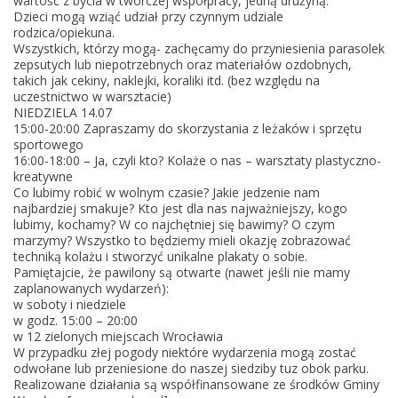
wartość z bycia w twórczej współpracy, jedną drużyną.
2
Dzieci mogą wziąć udział przy czynnym udziale
4
rodzica/opiekuna.
Wszystkich, którzy mogą- zachęcamy do przyniesienia parasolek
w
zepsutych lub niepotrzebnych oraz materiałów ozdobnych,
e
takich jak cekiny, naklejki, koraliki itd. (bez względu na
e
uczestnictwo w warsztacie)
NIEDZIELA 14.07
k
15:00-20:00 Zapraszamy do skorzystania z leżaków i sprzętu
e
sportowego
n
16:00-18:00 – Ja, czyli kto? Kolaże o nas – warsztaty plastyczno-
kreatywne
d
Co lubimy robić w wolnym czasie? Jakie jedzenie nam
y
najbardziej smakuje? Kto jest dla nas najważniejszy, kogo
/
lubimy, kochamy? W co najchętniej się bawimy? O czym
marzymy? Wszystko to będziemy mieli okazję zobrazować
/
techniką kolażu i stworzyć unikalne plakaty o sobie.
P
Pamiętajcie, że pawilony są otwarte (nawet jeśli nie mamy
a
zaplanowanych wydarzeń):
w soboty i niedziele
r
w godz. 15:00 – 20:00
k
w 12 zielonych miejscach Wrocławia
T
W przypadku złej pogody niektóre wydarzenia mogą zostać
odwołane lub przeniesione do naszej siedziby tuz obok parku.
o
Realizowane działania są współfinansowane ze środków Gminy
ł