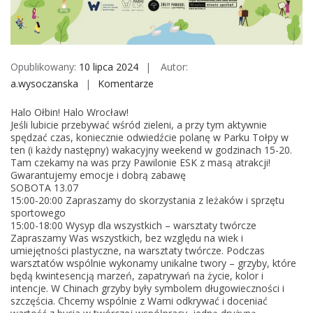
M
o
b
i
Opublikowany:
10 lipca 2024
Autor:
l
a.wysoczanska
Komentarze
o
e
n
Halo Ołbin! Halo Wrocław!
P
Jeśli lubicie przebywać wśród zieleni, a przy tym aktywnie
a
spędzać czas, koniecznie odwiedźcie polanę w Parku Tołpy w
ten (i każdy następny) wakacyjny weekend w godzinach 15-20.
r
Tam czekamy na was przy Pawilonie ESK z masą atrakcji!
k
Gwarantujemy emocje i dobrą zabawę
i
SOBOTA 13.07
15:00-20:00 Zapraszamy do skorzystania z leżaków i sprzętu
E
sportowego
S
15:00-18:00 Wysyp dla wszystkich – warsztaty twórcze
K
Zapraszamy Was wszystkich, bez względu na wiek i
umiejętności plastyczne, na warsztaty twórcze. Podczas
/
warsztatów wspólnie wykonamy unikalne twory – grzyby, które
/
będą kwintesencją marzeń, zapatrywań na życie, kolor i
2
intencje. W Chinach grzyby były symbolem długowieczności i
szczęścia. Chcemy wspólnie z Wami odkrywać i doceniać
0