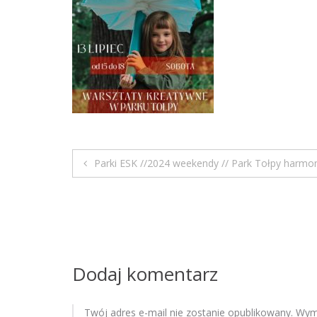
Parki ESK //2024 weekendy // Park Tołpy harmo
N
a
w
i
Dodaj komentarz
g
Twój adres e-mail nie zostanie opublikowany.
Wyma