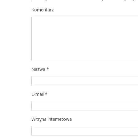
a
Komentarz
c
j
a
w
p
Nazwa
*
i
s
E-mail
*
u
Witryna internetowa