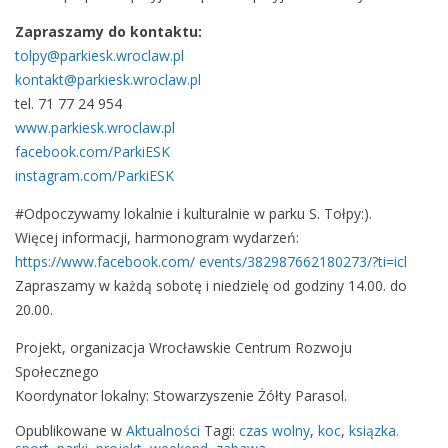
P
Zapraszamy do kontaktu:
r
tolpy@parkiesk.wroclaw.pl
z
kontakt@parkiesk.wroclaw.pl
y
tel. 71 77 24 954
j
www.parkiesk.wroclaw.pl
d
facebook.com/ParkiESK
ź
instagram.com/ParkiESK
d
o
#Odpoczywamy lokalnie i kulturalnie w parku S. Tołpy:).
p
Więcej informacji, harmonogram wydarzeń:
a
https://www.facebook.com/ events/382987662180273/?ti=icl
r
Zapraszamy w każdą sobotę i niedzielę od godziny 14.00. do
k
20.00.
u
!
Projekt, organizacja Wrocławskie Centrum Rozwoju
Społecznego
Koordynator lokalny: Stowarzyszenie Żółty Parasol.
Opublikowane w
Aktualności
Tagi:
czas wolny
,
koc
,
ksiązka.