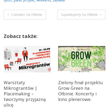
sport
,
parki
,
projekt
,
weekend
,
zabawa
Czerwiec na Ołbinie
Sąsiadujemy na Ołbinie
N
a
Zobacz także:
w
i
g
a
c
Warsztaty
Zielony finał projektu
Mikrograntów |
Grow Green na
j
Placemaking –
Ołbinie. Koncerty i
a
tworzymy przyjazną
kino plenerowe.
ulicę