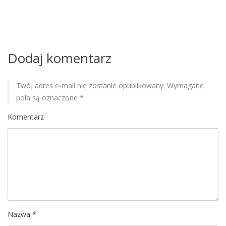
w
p
i
Dodaj komentarz
s
u
Twój adres e-mail nie zostanie opublikowany.
Wymagane
pola są oznaczone
*
Komentarz
Nazwa
*