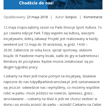
M
o
b
Opublikowany:
23 maja 2018
Autor:
konpos
Komentarze
o
i
n
l
12 maja rozpoczęliśmy sezon na Parki Emocje Sport Kultura. To
N
e
już czwarta edycja! Park Tołpy wypełni się kulturą, waszymi
i
inicjatywami, dobrą zabawą! Projekt jest realizowany w każdy
e
weekend (od 12 maja do 30 września), w godz. 14.00 –
s
20.00. Zabierzcie ze sobą koce, sprzęt sportowy, ulubione
i
książki. W Pawilonie mamy leżaki, siatki do gry w badmintona i
e
literaturę do poczytania. Będzie można zrelaksować się po
d
długim tygodniu pracy.
ź
w
Czekamy na Was! Jeśli macie pomysł na inicjatywę, działanie
d
napiszcie do nas tolpy@parkiesk.wroclaw.pl. Jeśli zastanawiacie
o
się jeszcze- odwiedźcie nas i wymyślimy, co możemy wspólnie
m
robić w parku- może jeździsz na rowerze, śpiewasz, grasz…
u
wrocławianie – czekamy na Was! A jeśli nie chcesz siedzieć w
.
domu i po prostu przyjść do parku – przyjdź! Czekamy na Ciebie