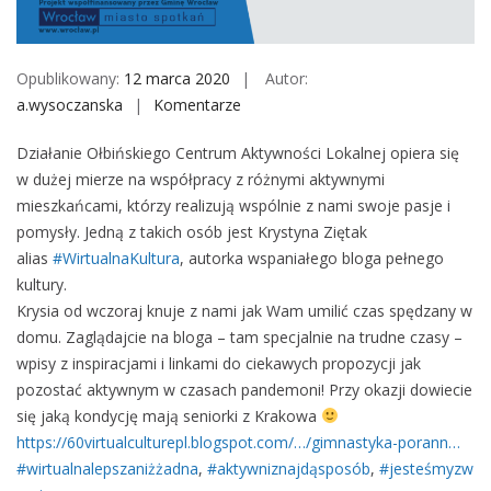
M
o
b
Opublikowany:
12 marca 2020
Autor:
i
a.wysoczanska
Komentarze
o
l
n
e
Działanie Ołbińskiego Centrum Aktywności Lokalnej opiera się
w dużej mierze na współpracy z różnymi aktywnymi
#
mieszkańcami, którzy realizują wspólnie z nami swoje pasje i
W
pomysły. Jedną z takich osób jest Krystyna Ziętak
i
alias
#
WirtualnaKultura
, autorka wspaniałego bloga pełnego
r
kultury.
t
Krysia od wczoraj knuje z nami jak Wam umilić czas spędzany w
u
domu. Zaglądajcie na bloga – tam specjalnie na trudne czasy –
a
wpisy z inspiracjami i linkami do ciekawych propozycji jak
l
pozostać aktywnym w czasach pandemoni! Przy okazji dowiecie
n
się jaką kondycję mają seniorki z Krakowa
a
https://60virtualculturepl.blogspot.com/…/gimnastyka-porann…
K
#
wirtualnalepszaniżżadna
,
#
aktywniznajdąsposób
,
#
jesteśmyzw
u