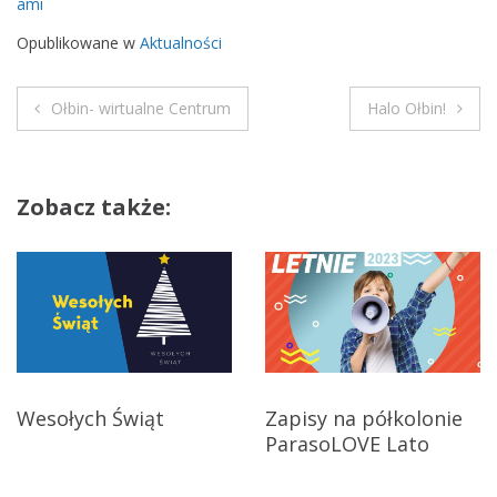
ami
l
t
Opublikowane w
Aktualności
u
r
Ołbin- wirtualne Centrum
Halo Ołbin!
a
N
a
Zobacz także:
w
i
g
a
c
Wesołych Świąt
Zapisy na półkolonie
ParasoLOVE Lato
j