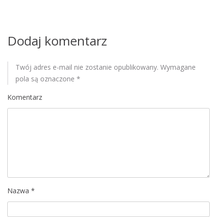
a
w
p
Dodaj komentarz
i
Twój adres e-mail nie zostanie opublikowany.
Wymagane
s
pola są oznaczone
*
u
Komentarz
Nazwa
*