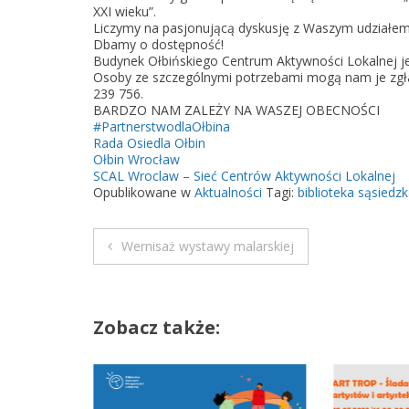
XXI wieku”.
Liczymy na pasjonującą dyskusję z Waszym udziałem
Dbamy o dostępność!
Budynek Ołbińskiego Centrum Aktywności Lokalnej jes
Osoby ze szczególnymi potrzebami mogą nam je zgłas
239 756.
BARDZO NAM ZALEŻY NA WASZEJ OBECNOŚCI
#PartnerstwodlaOłbina
Rada Osiedla Ołbin
Ołbin Wrocław
SCAL Wroclaw – Sieć Centrów Aktywności Lokalnej
Opublikowane w
Aktualności
Tagi:
biblioteka sąsiedz
Wernisaż wystawy malarskiej
N
a
Zobacz także:
w
i