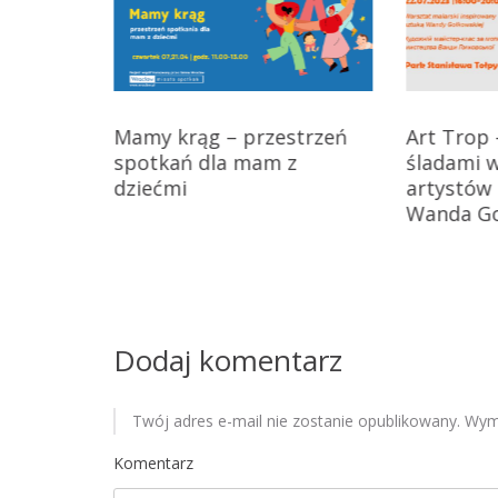
g
a
c
tańczę”
Mamy krąg – przestrzeń
Art Trop 
j
spotkań dla mam z
śladami 
a
dziećmi
artystów 
Wanda G
w
p
i
Dodaj komentarz
s
u
Twój adres e-mail nie zostanie opublikowany.
Wyma
Komentarz