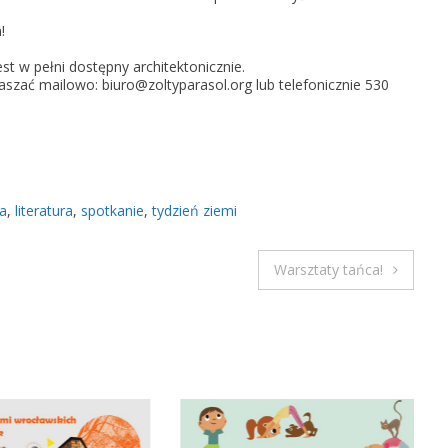
t
!
u
t w pełni dostępny architektonicznie.
r
zać mailowo: biuro@zoltyparasol.org lub telefonicznie 530
a
d
l
a
Z
ka
,
literatura
,
spotkanie
,
tydzień ziemi
i
e
m
Warsztaty tańca!
i