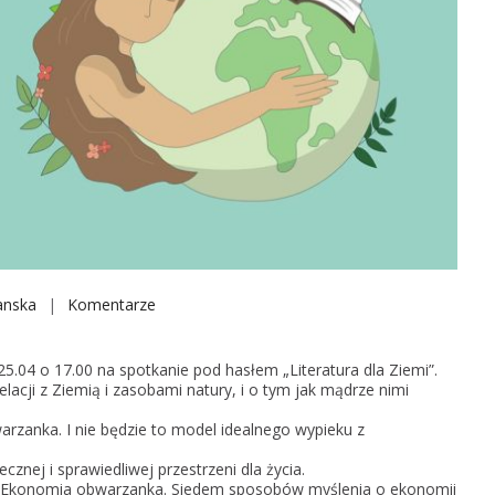
anska
Komentarze
o
n
L
25.04 o 17.00 na spotkanie pod hasłem „Literatura dla Ziemi”.
i
lacji z Ziemią i zasobami natury, i o tym jak mądrze nimi
t
anka. I nie będzie to model idealnego wypieku z
e
r
cznej i sprawiedliwej przestrzeni dla życia.
 „Ekonomia obwarzanka. Siedem sposobów myślenia o ekonomii
a