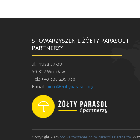
STOWARZYSZENIE ŻÓŁTY PARASOL I
PARTNERZY
ul. Prusa 37-39
50-317 Wrocław
Tel.: +48 530 239 756
E-mail:
biuro@zoltyparasol.org
Copyright 2026
Stowarzyszenie Żółty Parasol i Partnerzy
. Ws