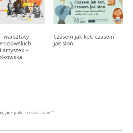
– warsztaty
Czasem jak kot, czasem
wrocławskich
jak słoń
i artystek –
ołkowska
gane pola są oznaczone
*