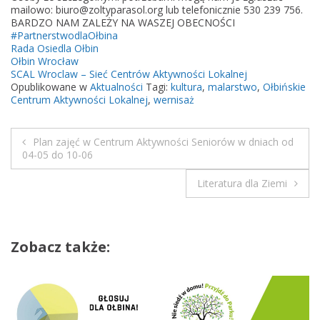
w
mailowo: biuro@zoltyparasol.org lub telefonicznie 530 239 756.
BARDZO NAM ZALEŻY NA WASZEJ OBECNOŚCI
y
#PartnerstwodlaOłbina
m
Rada Osiedla Ołbin
a
Ołbin Wrocław
SCAL Wroclaw – Sieć Centrów Aktywności Lokalnej
l
Opublikowane w
Aktualności
Tagi:
kultura
,
malarstwo
,
Ołbińskie
a
Centrum Aktywności Lokalnej
,
wernisaż
r
s
Plan zajęć w Centrum Aktywności Seniorów w dniach od
k
N
04-05 do 10-06
i
e
a
Literatura dla Ziemi
j
w
i
Zobacz także:
g
a