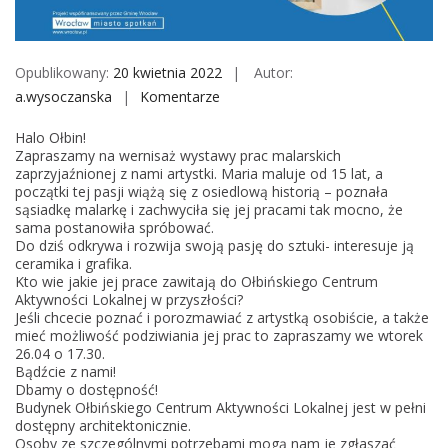
M
o
b
Opublikowany:
20 kwietnia 2022
Autor:
i
a.wysoczanska
Komentarze
o
l
n
e
Halo Ołbin!
W
Zapraszamy na wernisaż wystawy prac malarskich
e
zaprzyjaźnionej z nami artystki. Maria maluje od 15 lat, a
początki tej pasji wiążą się z osiedlową historią – poznała
r
sąsiadkę malarkę i zachwyciła się jej pracami tak mocno, że
n
sama postanowiła spróbować.
i
Do dziś odkrywa i rozwija swoją pasję do sztuki- interesuje ją
ceramika i grafika.
s
Kto wie jakie jej prace zawitają do Ołbińskiego Centrum
a
Aktywności Lokalnej w przyszłości?
ż
Jeśli chcecie poznać i porozmawiać z artystką osobiście, a także
mieć możliwość podziwiania jej prac to zapraszamy we wtorek
w
26.04 o 17.30.
y
Bądźcie z nami!
s
Dbamy o dostępność!
Budynek Ołbińskiego Centrum Aktywności Lokalnej jest w pełni
t
dostępny architektonicznie.
a
Osoby ze szczególnymi potrzebami mogą nam je zgłaszać