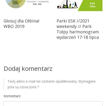
c
j
Parki ESK //2021
Głosuj dla Ołbina!
a
weekendy // Park
WBO 2019
Tołpy harmonogram
w
wydarzeń 17-18 lipca
p
i
s
Dodaj komentarz
u
Twój adres e-mail nie zostanie opublikowany.
Wymagane
pola są oznaczone
*
Komentarz