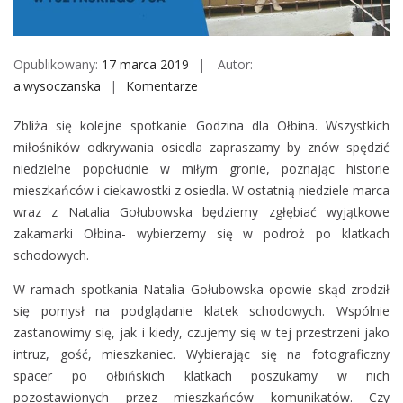
M
o
b
Opublikowany:
17 marca 2019
Autor:
i
a.wysoczanska
Komentarze
o
l
n
e
Zbliża się kolejne spotkanie Godzina dla Ołbina. Wszystkich
G
miłośników odkrywania osiedla zapraszamy by znów spędzić
o
niedzielne popołudnie w miłym gronie, poznając historie
d
mieszkańców i ciekawostki z osiedla. W ostatnią niedziele marca
z
wraz z Natalia Gołubowska będziemy zgłębiać wyjątkowe
i
zakamarki Ołbina- wybierzemy się w podroż po klatkach
n
schodowych.
a
d
W ramach spotkania Natalia Gołubowska opowie skąd zrodził
l
się pomysł na podglądanie klatek schodowych. Wspólnie
a
zastanowimy się, jak i kiedy, czujemy się w tej przestrzeni jako
O
intruz, gość, mieszkaniec. Wybierając się na fotograficzny
ł
spacer po ołbińskich klatkach poszukamy w nich
b
pozostawionych przez mieszkańców komunikatów. Czy