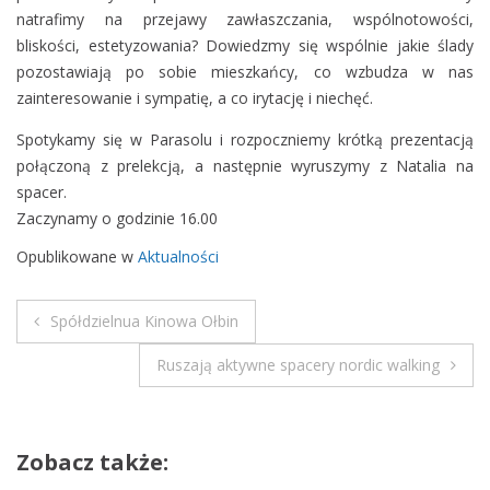
i
natrafimy na przejawy zawłaszczania, wspólnotowości,
n
bliskości, estetyzowania? Dowiedzmy się wspólnie jakie ślady
a
pozostawiają po sobie mieszkańcy, co wzbudza w nas
zainteresowanie i sympatię, a co irytację i niechęć.
Spotykamy się w Parasolu i rozpoczniemy krótką prezentacją
połączoną z prelekcją, a następnie wyruszymy z Natalia na
spacer.
Zaczynamy o godzinie 16.00
Opublikowane w
Aktualności
Spółdzielnua Kinowa Ołbin
N
Ruszają aktywne spacery nordic walking
a
w
Zobacz także:
i