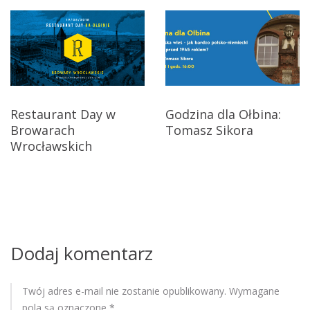
g
a
c
j
Godzina dla Ołbina:
Restaurant Day w
Tomasz Sikora
Browarach
a
Wrocławskich
w
p
i
s
Dodaj komentarz
u
Twój adres e-mail nie zostanie opublikowany.
Wymagane
pola są oznaczone
*