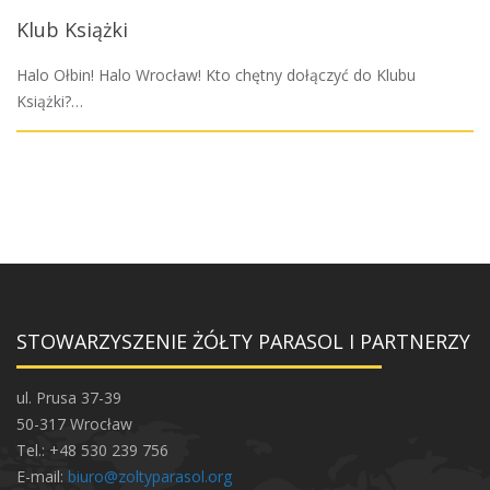
Klub Książki
Halo Ołbin! Halo Wrocław! Kto chętny dołączyć do Klubu
Książki?…
STOWARZYSZENIE ŻÓŁTY PARASOL I PARTNERZY
ul. Prusa 37-39
50-317 Wrocław
Tel.: +48 530 239 756
E-mail:
biuro@zoltyparasol.org