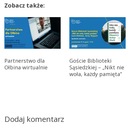
e
Zobacz także:
i
d
l
g
u
!
a
c
j
Partnerstwo dla
Goście Biblioteki
Ołbina wirtualnie
Sąsiedzkiej – „Nikt nie
a
woła, każdy pamięta”
w
p
i
s
Dodaj komentarz