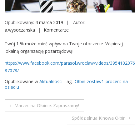
M
o
b
Opublikowany:
4 marca 2019
Autor:
i
a.wysoczanska
Komentarze
o
l
n
e
Twój 1 % może mieć wpływ na Twoje otoczenie. Wspieraj
1
lokalną organizację pozarządową!
%
z
https://www.facebook.com/parasol.wroclaw/videos/3954102076
o
87078/
s
Opublikowane w
Aktualności
Tagi:
Ołbin-zostaw1-procent-na
t
osiedlu
a
w
n
Marzec na Ołbinie. Zapraszamy!
N
a
Spółdzielnua Kinowa Ołbin
o
a
s
i
w