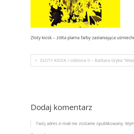
Złoty kiosk – żółta plama farby zasłaniająca uśmiechn
ZŁOTY KIOSK / odsłona II – Barbara Gryka “Wia
N
a
w
i
Dodaj komentarz
g
Twój adres e-mail nie zostanie opublikowany.
Wyma
a