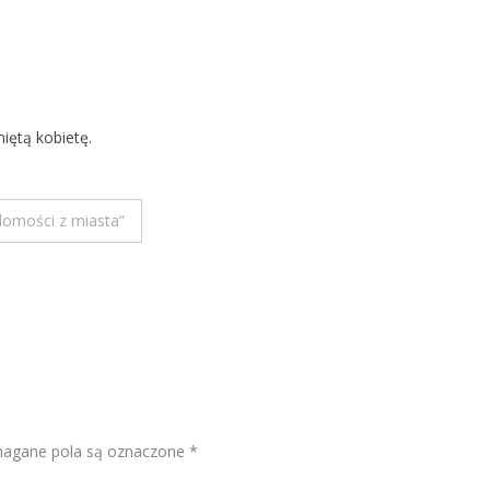
iętą kobietę.
domości z miasta”
gane pola są oznaczone
*