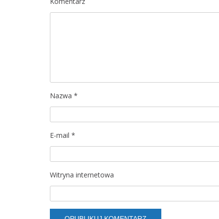
Komentarz
c
j
a
w
p
Nazwa
*
i
s
E-mail
*
u
Witryna internetowa