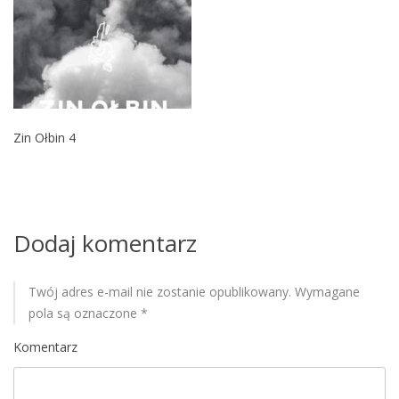
M
o
b
i
l
e
Zin Ołbin 4
Dodaj komentarz
Twój adres e-mail nie zostanie opublikowany.
Wymagane
pola są oznaczone
*
Komentarz