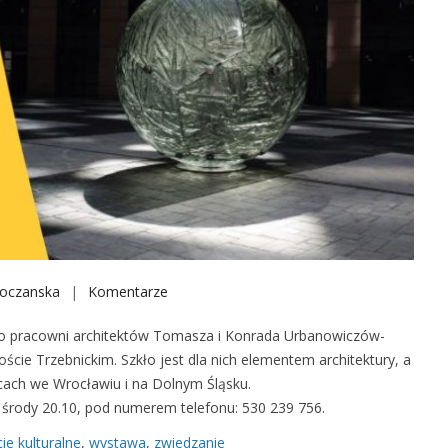
soczanska
Komentarze
o
n
ą do pracowni architektów Tomasza i Konrada Urbanowiczów-
W
cie Trzebnickim. Szkło jest dla nich elementem architektury, a
y
ach we Wrocławiu i na Dolnym Śląsku.
j
 środy 20.10, pod numerem telefonu: 530 239 756.
ś
c
ie kulturalne
,
wystawa
,
zwiedzanie