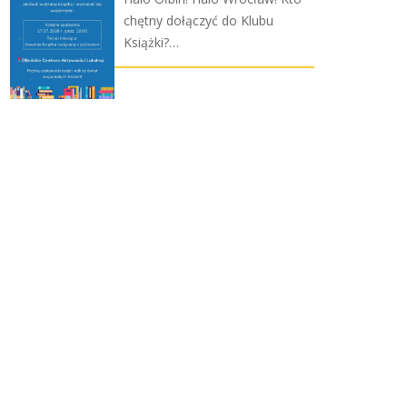
chętny dołączyć do Klubu
Książki?…
Plan zajęć w Klubie Seniora
w dniach 05-09
października