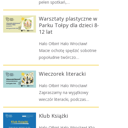
pełen spotkań,…
Warsztaty plastyczne w
Parku Tołpy dla dzieci 8-
12 lat
Halo Ołbin! Halo Wrocław!
Macie ochotę spędzić sobotnie
popołudnie twórczo…
Wieczorek literacki
Halo Ołbin! Halo Wrocław!
Zapraszamy na wyjątkowy
wieczór literacki, podczas…
Klub Książki
Halo Ołbin! Halo Wrocław! Kto