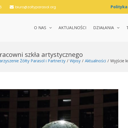
6
biuro@zoltyparasol.org
O NAS
AKTUALNOŚCI
DZIAŁANIA
nie Żółty Parasol i Partnerzy
pracowni szkła artystycznego
rzyszenie Żółty Parasol i Partnerzy
Wpisy
Aktualności
Wyjście k