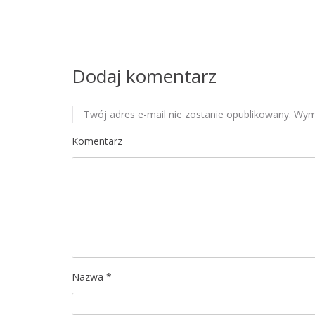
w
p
i
Dodaj komentarz
s
u
Twój adres e-mail nie zostanie opublikowany.
Wyma
Komentarz
Nazwa
*