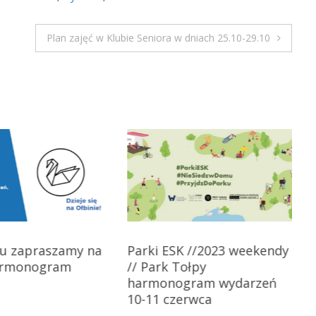
i
e
Plan zajęć w Klubie Seniora w dniach 25.10-29.10
k
u
l
t
u
r
a
l
n
e
–
z
w
iu zapraszamy na
Parki ESK //2023 weekendy
i
armonogram
// Park Tołpy
e
harmonogram wydarzeń
d
10-11 czerwca
z