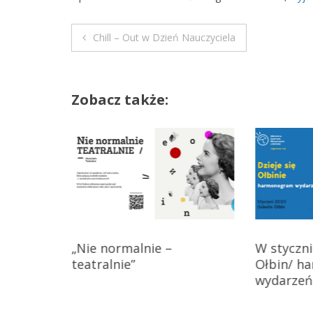
Chill – Out w Dzień Nauczyciela
N
a
Zobacz także:
w
i
g
a
c
żowych
„Nie normalnie –
W styczn
j
teatralnie”
Ołbin/ h
a
wydarzeń