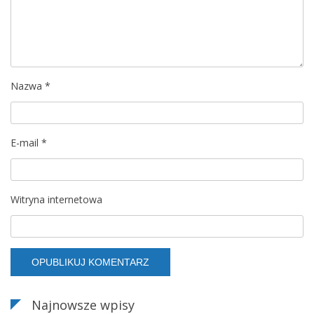
a
w
p
Nazwa
*
i
s
E-mail
*
u
Witryna internetowa
Najnowsze wpisy