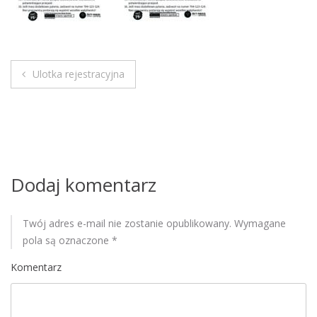
M
o
b
i
Ulotka rejestracyjna
l
N
e
a
w
i
Dodaj komentarz
g
Twój adres e-mail nie zostanie opublikowany.
Wymagane
a
pola są oznaczone
*
c
Komentarz
j