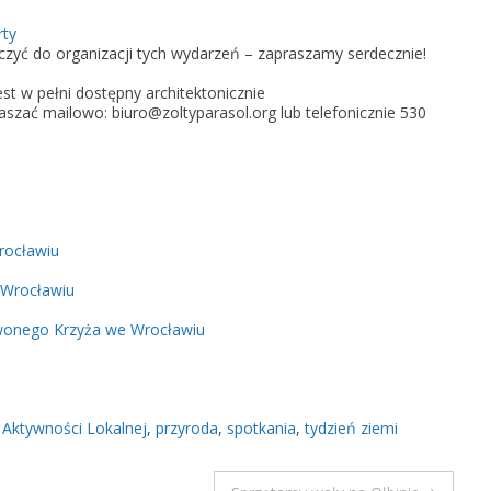
ń
rty
Z
łączyć do organizacji tych wydarzeń – zapraszamy serdecznie!
i
t w pełni dostępny architektonicznie
e
zać mailowo: biuro@zoltyparasol.org lub telefonicznie 530
m
i
n
a
O
rocławiu
ł
b
 Wrocławiu
i
rwonego Krzyża we Wrocławiu
n
i
e
 Aktywności Lokalnej
,
przyroda
,
spotkania
,
tydzień ziemi