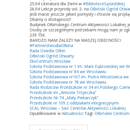
25.04 Literatura dla Ziemi w
#BiblioteceSąsiedzkiej
26.04 Lekcje przyrody vol. 2- na
Ołbiński Ogród Otwa
Jeśli macie jeszcze jakieś pomysły i chcecie się przy
Dbamy o dostępność!
Budynek Ołbińskiego Centrum Aktywności Lokalnej jes
Osoby ze szczególnymi potrzebami mogą nam je zgłas
239 756.
BARDZO NAM ZALEŻY NA WASZEJ OBECNOŚCI
#PartnerstwodlaOłbina
Rada Osiedla Ołbin
Ołbiński Ogród Otwarty
EkoCentrum Wrocław
Szkoła Podstawowa nr 1 im. Marii Dąbrowskiej we W
Szkoła Podstawowa nr 84 we Wrocławiu
Szkoła Podstawowa nr107 im. Piotra Włostowica we
Szkoła Podstawowa nr 78 we Wrocławiu
Rada Rodziców Przedszkole nr 34 im.Polskiego Cze
Przedszkole im „Wesoła Trójeczka”
Przedszkole Nr 74 „Mały Piekarczyk”
Przedszkole nr 109 z oddziałami integracyjnymi
SCAL Wroclaw – Sieć Centrów Aktywności Lokalnej
Opublikowane w
Aktualności
Tagi:
Ołbińskie Centrum