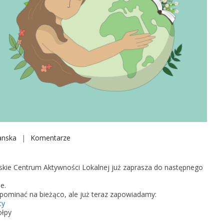
anska
Komentarze
o
n
T
ińskie Centrum Aktywności Lokalnej już zaprasza do następnego
y
e.
d
ominać na bieżąco, ale już teraz zapowiadamy:
z
ty
i
ołpy
e