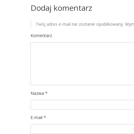
Dodaj komentarz
i
s
Twój adres e-mail nie zostanie opublikowany.
Wyma
u
Komentarz
Nazwa
*
E-mail
*