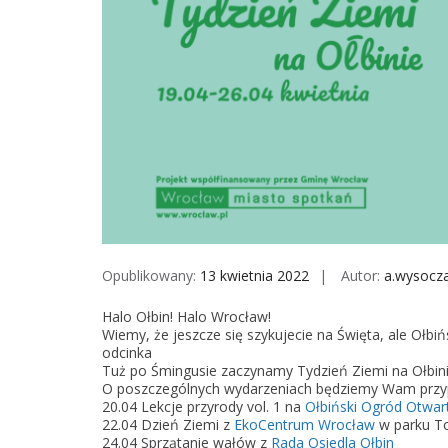
Opublikowany:
13 kwietnia 2022
Autor:
a.wysocz
Halo Ołbin! Halo Wrocław!
Wiemy, że jeszcze się szykujecie na Święta, ale Ołb
odcinka
Tuż po Śmingusie zaczynamy Tydzień Ziemi na Ołbini
O poszczególnych wydarzeniach będziemy Wam przyp
20.04 Lekcje przyrody vol. 1 na
Ołbiński Ogród Otwar
22.04 Dzień Ziemi z
EkoCentrum Wrocław
w parku T
24.04 Sprzątanie wałów z
Rada Osiedla Ołbin