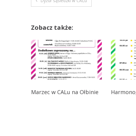
Dyżur sąsiedzki w CALu
N
a
Zobacz także:
w
i
g
a
c
lnego
Marzec w CALu na Ołbinie
Harmono
j
a
w
p