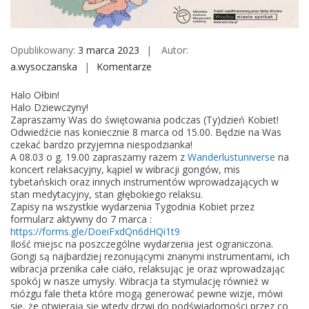
M
o
b
Opublikowany:
3 marca 2023
Autor:
i
a.wysoczanska
Komentarze
o
l
n
e
Halo Ołbin!
(
Halo Dziewczyny!
T
Zapraszamy Was do świętowania podczas (Ty)dzień Kobiet!
Odwiedźcie nas koniecznie 8 marca od 15.00. Będzie na Was
y
czekać bardzo przyjemna niespodzianka!
)
A 08.03 o g. 19.00 zapraszamy razem z
Wanderlustuniverse
na
d
koncert relaksacyjny, kąpiel w wibracji gongów, mis
tybetańskich oraz innych instrumentów wprowadzających w
z
stan medytacyjny, stan głębokiego relaksu.
i
Zapisy na wszystkie wydarzenia Tygodnia Kobiet przez
e
formularz aktywny do 7 marca :
https://forms.gle/DoeiFxdQn6dHQi1t9
ń
Ilość miejsc na poszczególne wydarzenia jest ograniczona.
K
Gongi są najbardziej rezonującymi znanymi instrumentami, ich
o
wibracja przenika całe ciało, relaksując je oraz wprowadzając
spokój w nasze umysły. Wibracja ta stymulację również w
b
mózgu fale theta które mogą generować pewne wizje, mówi
i
się, że otwierają się wtedy drzwi do podświadomości przez co