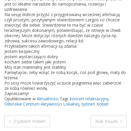
e
jest to idealne narzędzie do samopoznania, rozwoju i
uzdrawiania.
t
Na sesję dobrze przyjść z przygotowaną wcześniej afirmacją
R
czyli prostym, pozytywnym stwierdzeniem czegoś co chcecie
e
stworzyć dla siebie. Stwierdzenie te ma być w czasie
teraźniejszym dokonanym, potwierdzając, że istnieje w chwili
l
obecnej. Może dotyczyć różnych dziedzin naszego życia np.
a
zdrowia, sukcesu zawodowego, relacji itd.
k
Przykładami takich afirmacji są zdania:
Jestem bezpieczny
s
Jestem wystarczająco dobry
a
Kocham siebie takim jaki jestem
c
Mój stan materialny jest stabilny
Pamiętajcie, żeby wziąć ze sobą kocyk, coś pod głowę, maty do
y
leżenia.
j
Po sesji może towarzyszyć uczucie pragnienia więc zabierzcie
n
ze sobą również wodę.
Zapraszamy!
y
Opublikowane w
Aktualności
Tagi:
koncert relaksacyjny
,
k
Ołbińskie Centrum Aktywności Lokalnej
,
tydzień Kobiet
o
n
(Ty)dzień Kobiet!
Klub Książki
c
N
e