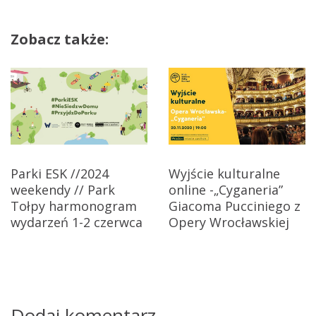
r
a
t
Zobacz także:
w
g
o
i
n
g
g
ó
w
a
c
Parki ESK //2024
Wyjście kulturalne
weekendy // Park
online -„Cyganeria”
j
Tołpy harmonogram
Giacoma Pucciniego z
a
wydarzeń 1-2 czerwca
Opery Wrocławskiej
w
p
i
Dodaj komentarz