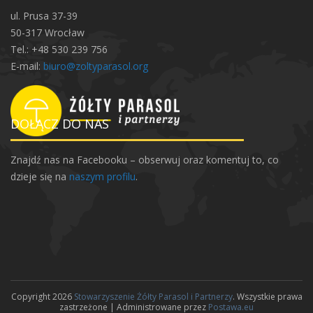
w
ul. Prusa 37-39
i
50-317 Wrocław
o
Tel.: +48 530 239 756
s
E-mail:
biuro@zoltyparasol.org
e
n
n
DOŁĄCZ DO NAS
e
m
Znajdź nas na Facebooku – obserwuj oraz komentuj to, co
o
dzieje się na
naszym profilu
.
t
a
n
k
i
Copyright 2026
Stowarzyszenie Żółty Parasol i Partnerzy
. Wszystkie prawa
zastrzeżone | Administrowane przez
Postawa.eu