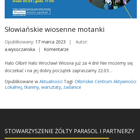
M
o
b
i
Słowiańskie wiosenne motanki
l
e
Opublikowany:
17 marca 2023
Autor:
a.wysoczanska
Komentarze
o
n
Halo Ołbin! Halo Wrocław! Wiosna już za 4 dni! Nie możemy się
S
doczekać i na jej dobry początek zapraszamy 22.03…
ł
o
Opublikowane w
Aktualności
Tagi:
Ołbińskie Centrum Aktywności
w
Lokalnej
,
tkaniny
,
warsztaty
,
żadanice
i
a
ń
s
k
STOWARZYSZENIE ŻÓŁTY PARASOL I PARTNERZY
i
e