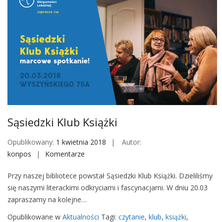
a
k
n
i
a
S
U
W
b
A
r
P
a
ń
z
c
Sąsiedzki Klub Książki
y
k
Opublikowany:
1 kwietnia 2018
Autor:
l
konpos
Komentarze
o
u
n
S
Przy naszej bibliotece powstał Sąsiedzki Klub Książki. Dzieliliśmy
S
W
się naszymi literackimi odkryciami i fascynacjami. W dniu 20.03
ą
A
zapraszamy na kolejne…
s
P
i
W
Opublikowane w
Aktualności
Tagi:
czytanie
,
klub
,
książki
,