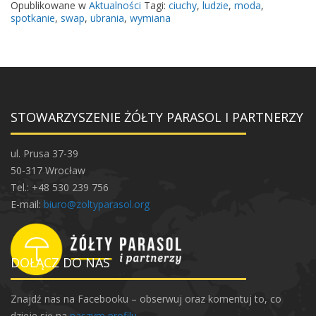
e
Opublikowane w
Aktualności
Tagi:
ciuchy
,
ludzie
,
moda
,
r
spotkanie
,
swap
,
ubrania
,
wymiana
w
s
z
y
w
STOWARZYSZENIE ŻÓŁTY PARASOL I PARTNERZY
i
o
s
ul. Prusa 37-39
e
50-317 Wrocław
n
Tel.: +48 530 239 756
n
E-mail:
biuro@zoltyparasol.org
y
–
O
DOŁĄCZ DO NAS
ł
b
Znajdź nas na Facebooku – obserwuj oraz komentuj to, co
i
dzieje się na
naszym profilu
.