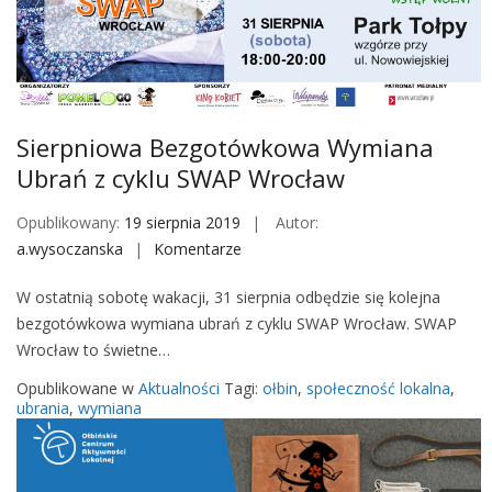
l
o
w
y
–
w
Sierpniowa Bezgotówkowa Wymiana
y
Ubrań z cyklu SWAP Wrocław
m
i
Opublikowany:
19 sierpnia 2019
Autor:
a
a.wysoczanska
Komentarze
o
n
n
a
W ostatnią sobotę wakacji, 31 sierpnia odbędzie się kolejna
S
r
bezgotówkowa wymiana ubrań z cyklu SWAP Wrocław. SWAP
i
z
Wrocław to świetne…
e
e
r
Opublikowane w
Aktualności
Tagi:
ołbin
,
społeczność lokalna
,
c
p
ubrania
,
wymiana
z
n
y
i
n
o