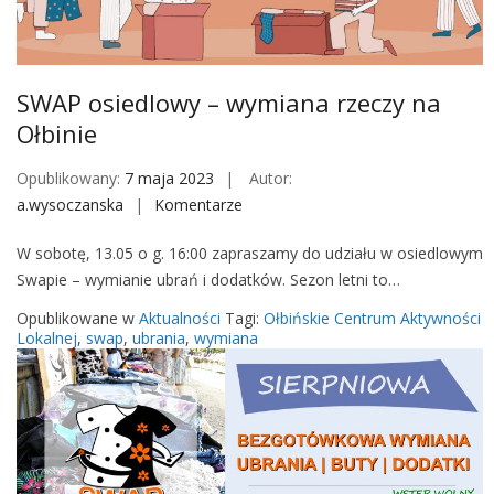
M
o
b
i
SWAP osiedlowy – wymiana rzeczy na
l
Ołbinie
e
Opublikowany:
7 maja 2023
Autor:
a.wysoczanska
Komentarze
o
n
W sobotę, 13.05 o g. 16:00 zapraszamy do udziału w osiedlowym
S
Swapie – wymianie ubrań i dodatków. Sezon letni to…
W
A
Opublikowane w
Aktualności
Tagi:
Ołbińskie Centrum Aktywności
P
Lokalnej
,
swap
,
ubrania
,
wymiana
o
s
i
e
d