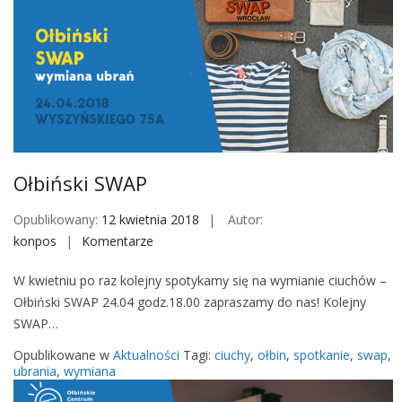
a
w
O
a
ł
B
b
e
i
z
n
g
i
o
e
t
Ołbiński SWAP
ó
w
Opublikowany:
12 kwietnia 2018
Autor:
k
konpos
Komentarze
o
o
n
w
W kwietniu po raz kolejny spotykamy się na wymianie ciuchów –
O
a
Ołbiński SWAP 24.04 godz.18.00 zapraszamy do nas! Kolejny
ł
W
SWAP…
b
y
i
Opublikowane w
Aktualności
Tagi:
ciuchy
,
ołbin
,
spotkanie
,
swap
,
m
ń
ubrania
,
wymiana
i
s