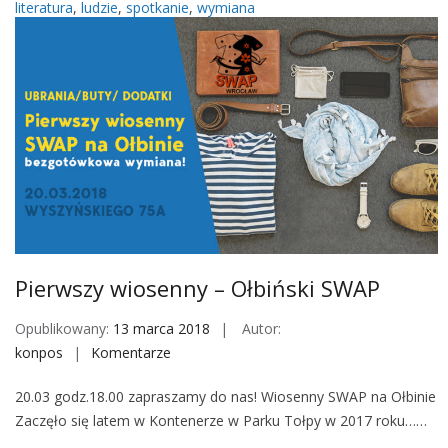
e
literatura
,
ludzie
,
spotkanie
,
wymiana
r
d
o
z
c
k
ł
i
a
K
w
l
u
b
K
s
i
Pierwszy wiosenny – Ołbiński SWAP
ą
ż
Opublikowany:
13 marca 2018
Autor:
k
konpos
Komentarze
o
i
n
20.03 godz.18.00 zapraszamy do nas! Wiosenny SWAP na Ołbinie
P
Zaczęło się latem w Kontenerze w Parku Tołpy w 2017 roku……
i