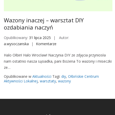
M
o
b
Wazony inaczej – warsztat DIY
i
ozdabiania naczyń
l
e
Opublikowany:
31 lipca 2025
Autor:
a.wysoczanska
Komentarze
o
n
Halo Ołbin! Halo Wrocław! Naczynia DIY ze zdjęcia przyniosła
W
nam ostatnio nasza sąsiadka, pani Bożena To wazony i miseczki
a
ze…
z
o
Opublikowane w
Aktualności
Tagi:
diy
,
Ołbińskie Centrum
n
Aktywności Lokalnej
,
warsztaty
,
wazony
y
i
n
a
c