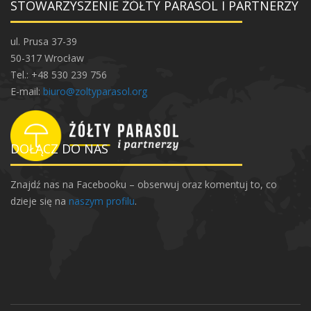
STOWARZYSZENIE ŻÓŁTY PARASOL I PARTNERZY
z
e
j
ul. Prusa 37-39
–
50-317 Wrocław
w
Tel.: +48 530 239 756
a
E-mail:
biuro@zoltyparasol.org
r
s
z
DOŁĄCZ DO NAS
t
a
Znajdź nas na Facebooku – obserwuj oraz komentuj to, co
t
dzieje się na
naszym profilu
.
D
I
Y
o
z
d
a