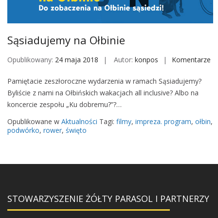
M
o
b
Sąsiadujemy na Ołbinie
i
l
Opublikowany:
24 maja 2018
Autor:
konpos
Komentarze
o
e
n
Pamiętacie zeszłoroczne wydarzenia w ramach Sąsiadujemy?
S
Byliście z nami na Ołbińskich wakacjach all inclusive? Albo na
ą
koncercie zespołu „Ku dobremu?”?…
s
i
Opublikowane w
Aktualności
Tagi:
filmy
,
impreza. program
,
ołbin
,
a
podwórko
,
rower
,
święto
d
u
j
e
m
STOWARZYSZENIE ŻÓŁTY PARASOL I PARTNERZY
y
n