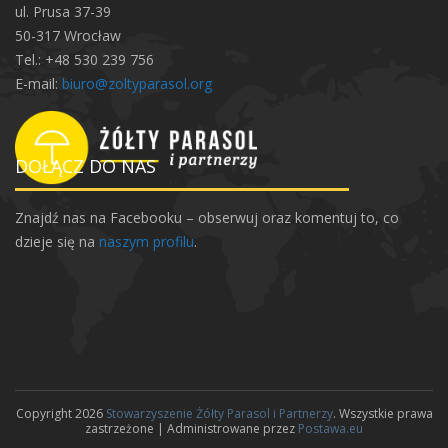
a
ul. Prusa 37-39
O
50-317 Wrocław
ł
Tel.: +48 530 239 756
b
E-mail:
biuro@zoltyparasol.org
i
n
i
DOŁĄCZ DO NAS
e
Znajdź nas na Facebooku – obserwuj oraz komentuj to, co
dzieje się na
naszym profilu
.
Copyright 2026
Stowarzyszenie Żółty Parasol i Partnerzy
. Wszystkie prawa
zastrzeżone | Administrowane przez
Postawa.eu