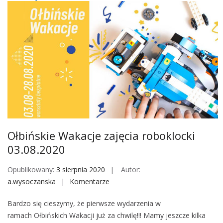
w
ń
e
s
r
k
o
i
w
e
e
W
a
k
a
c
j
Ołbińskie Wakacje zajęcia roboklocki
e
03.08.2020
–
w
Opublikowany:
3 sierpnia 2020
Autor:
a
a.wysoczanska
Komentarze
o
r
n
s
Bardzo się cieszymy, że pierwsze wydarzenia w
O
z
ramach Ołbińskich Wakacji już za chwilę!!! Mamy jeszcze kilka
ł
t