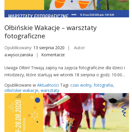
M
o
b
i
Ołbińskie Wakacje – warsztaty
l
fotograficzne
e
Opublikowany:
13 sierpnia 2020
Autor:
a.wysoczanska
Komentarze
o
n
Uwaga Ołbin! Trwają zapisy na zajęcia fotograficzne dla dzieci i
O
młodzieży, które startują we wtorek 18 sierpnia o godz. 10:00…
ł
b
Opublikowane w
Aktualności
Tagi:
czas wolny
,
fotografia
,
i
ołbińskie wakacje
,
warsztaty
ń
s
k
i
e