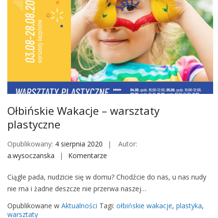
m
k
a
i
r
e
a
W
t
a
o
k
n
a
s
c
p
j
Ołbińskie Wakacje – warsztaty
o
e
r
plastyczne
–
t
r
Opublikowany:
4 sierpnia 2020
Autor:
o
a
a.wysoczanska
Komentarze
o
w
j
n
y
d
Ciągle pada, nudzicie się w domu? Chodźcie do nas, u nas nudy
O
y
nie ma i żadne deszcze nie przerwa naszej…
ł
r
b
Opublikowane w
Aktualności
Tagi:
ołbińskie wakacje
,
plastyka
,
o
i
warsztaty