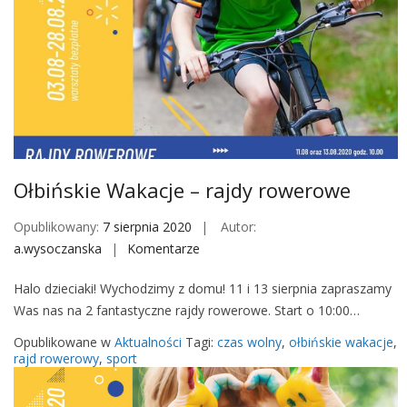
t
e
o
W
g
a
r
k
a
a
f
c
i
j
c
e
z
Ołbińskie Wakacje – rajdy rowerowe
–
n
o
Opublikowany:
7 sierpnia 2020
Autor:
e
s
a.wysoczanska
Komentarze
o
i
n
e
Halo dzieciaki! Wychodzimy z domu! 11 i 13 sierpnia zapraszamy
O
d
Was nas na 2 fantastyczne rajdy rowerowe. Start o 10:00…
ł
l
b
Opublikowane w
Aktualności
Tagi:
czas wolny
,
ołbińskie wakacje
,
o
i
rajd rowerowy
,
sport
w
ń
y
s