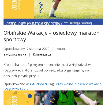
W
a
k
a
c
j
Ołbińskie Wakacje – osiedlowy maraton
e
sportowy
–
w
Opublikowany:
7 sierpnia 2020
Autor:
a
a.wysoczanska
Komentarze
o
r
n
s
Kto kocha kopać piłkę ten koniecznie musi wziąć udział w
O
z
rozgrywkach, które już od poniedziałku organizujemy na
ł
t
boiskach Jedynki przy ul….
b
a
i
Opublikowane w
Aktualności
Tagi:
czas wolny
,
ołbińskie wakacje
,
t
ń
rozgrywki
,
sport
y
s
f
k
o
i