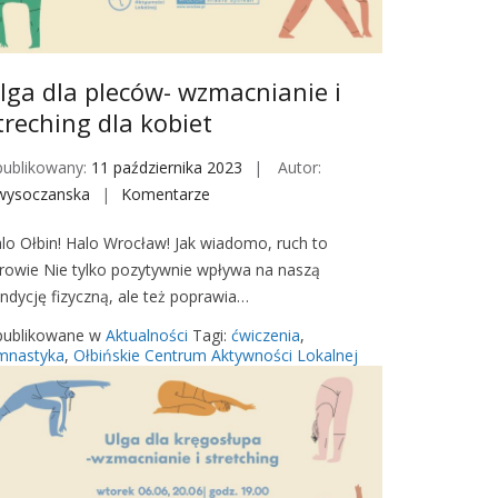
lga dla pleców- wzmacnianie i
treching dla kobiet
ublikowany:
11 października 2023
Autor:
wysoczanska
Komentarze
o
n
lo Ołbin! Halo Wrocław! Jak wiadomo, ruch to
U
rowie Nie tylko pozytywnie wpływa na naszą
l
ndycję fizyczną, ale też poprawia…
g
a
ublikowane w
Aktualności
Tagi:
ćwiczenia
,
d
mnastyka
,
Ołbińskie Centrum Aktywności Lokalnej
l
a
p
l
e