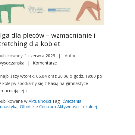
c
ó
w
-
w
lga dla pleców – wzmacnianie i
z
tretching dla kobiet
m
a
ublikowany:
1 czerwca 2023
Autor:
c
wysoczanska
Komentarze
o
n
n
najbliższy wtorek, 06.04 oraz 20.06 o godz. 19:00 po
i
U
z kolejny spotkamy się z Kasią na gimnastyce
a
l
macniającej z…
n
g
i
a
ublikowane w
Aktualności
Tagi:
ćwiczenia
,
e
d
mnastyka
,
Ołbińskie Centrum Aktywności Lokalnej
i
l
s
a
t
p
r