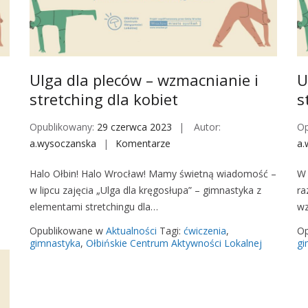
c
ó
w
–
w
Ulga dla pleców – wzmacnianie i
U
z
stretching dla kobiet
s
m
a
Opublikowany:
29 czerwca 2023
Autor:
Op
c
a.wysoczanska
Komentarze
o
a.
n
n
Halo Ołbin! Halo Wrocław! Mamy świetną wiadomość –
W 
i
U
w lipcu zajęcia „Ulga dla kręgosłupa” – gimnastyka z
ra
a
l
elementami stretchingu dla…
wz
n
g
i
a
Opublikowane w
Aktualności
Tagi:
ćwiczenia
,
Op
e
d
gimnastyka
,
Ołbińskie Centrum Aktywności Lokalnej
gi
i
l
s
a
t
p
r