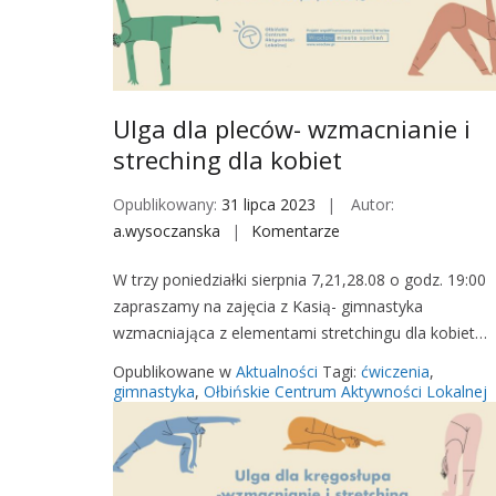
c
ó
w
–
w
Ulga dla pleców- wzmacnianie i
z
streching dla kobiet
m
a
Opublikowany:
31 lipca 2023
Autor:
c
a.wysoczanska
Komentarze
o
n
n
W trzy poniedziałki sierpnia 7,21,28.08 o godz. 19:00
i
U
zapraszamy na zajęcia z Kasią- gimnastyka
a
l
wzmacniająca z elementami stretchingu dla kobiet…
n
g
i
a
Opublikowane w
Aktualności
Tagi:
ćwiczenia
,
e
d
gimnastyka
,
Ołbińskie Centrum Aktywności Lokalnej
i
l
s
a
t
p
r