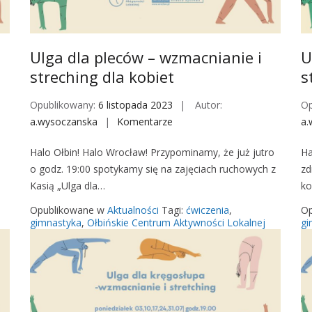
Ulga dla pleców – wzmacnianie i
U
streching dla kobiet
s
Opublikowany:
6 listopada 2023
Autor:
Op
a.wysoczanska
Komentarze
o
a.
n
Halo Ołbin! Halo Wrocław! Przypominamy, że już jutro
Ha
U
o godz. 19:00 spotykamy się na zajęciach ruchowych z
zd
l
Kasią „Ulga dla…
ko
g
a
Opublikowane w
Aktualności
Tagi:
ćwiczenia
,
Op
d
gimnastyka
,
Ołbińskie Centrum Aktywności Lokalnej
gi
l
a
p
l
e