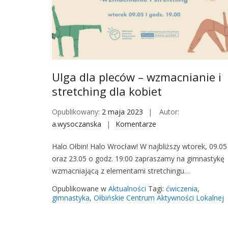
l
e
e
c
c
h
ó
i
w
n
-
g
w
Ulga dla pleców – wzmacnianie i
d
z
stretching dla kobiet
l
m
a
a
Opublikowany:
2 maja 2023
Autor:
k
c
a.wysoczanska
Komentarze
o
o
n
n
b
Halo Ołbin! Halo Wrocław! W najbliższy wtorek, 09.05
i
U
i
oraz 23.05 o godz. 19:00 zapraszamy na gimnastykę
a
l
e
wzmacniającą z elementami stretchingu…
n
g
t
i
a
Opublikowane w
Aktualności
Tagi:
ćwiczenia
,
e
d
gimnastyka
,
Ołbińskie Centrum Aktywności Lokalnej
i
l
s
a