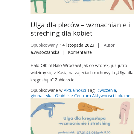
Ulga dla pleców – wzmacnianie i
streching dla kobiet
Opublikowany:
14 listopada 2023
Autor:
a.wysoczanska
Komentarze
o
n
Halo Ołbin! Halo Wrocław! Jak co wtorek, już jutro
U
widzimy się z Kasią na zajęciach ruchowych „Ulga dla
l
kręgosłupa” Zabierzcie…
g
a
Opublikowane w
Aktualności
Tagi:
ćwiczenia
,
d
gimnastyka
,
Ołbińskie Centrum Aktywności Lokalnej
l
a
p
l
e