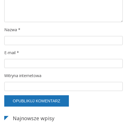
w
p
Nazwa
*
i
s
E-mail
*
u
Witryna internetowa
Najnowsze wpisy