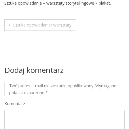
Sztuka opowiadania – warsztaty storytellingowe – plakat.
M
o
b
i
Sztuka opowiadania/ warsztaty
N
l
e
a
w
i
Dodaj komentarz
g
Twój adres e-mail nie zostanie opublikowany.
Wymagane
a
pola są oznaczone
*
c
Komentarz
j
a