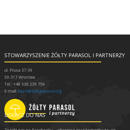
STOWARZYSZENIE ŻÓŁTY PARASOL I PARTNERZY
ul. Prusa 37-39
50-317 Wrocław
Tel.: +48 530 239 756
E-mail:
biuro@zoltyparasol.org
DOŁĄCZ DO NAS
Znajdź nas na Facebooku – obserwuj oraz komentuj to, co