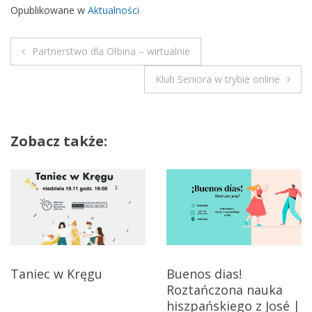
w
Opublikowane w
Aktualności
i
a
Partnerstwo dla Ołbina – wirtualnie
d
N
o
Klub Seniora w trybie online
m
a
o
w
ś
Zobacz także:
c
i
i
g
a
c
j
Taniec w Kręgu
Buenos dias!
Roztańczona nauka
a
hiszpańskiego z José |