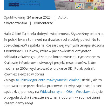
M
o
b
Opublikowany:
24 marca 2020
Autor:
i
a.wysoczanska
Komentarze
o
l
n
e
Halo Ołbin! Tu strefa dobrych wiadomości. Słyszeliśmy ostatnio,
S
że polski lekarz to nawet na drzwiach od stodoły poleci. No to
t
posłuchajcie:W szpitalu na Koszarowej wymyślili terapię złożoną
r
z kombinacji 33 leków, która – jak powiedział ordynator
e
oddziału zakaźnego- „działa na koronawirusa”. Tymczasem w
f
Krakowie inżynierowie stworzyli projekt respiratorów, które
a
można za 200zł wydrukować w drukarce 3D. Polak potrafi.
d
Również siedzieć w domu!
o
Załoga
#
OłbinskiegoCentrumAktywnościLokalnej
siedzi , ale to
b
nam wcale nie przeszkadza pracować. Przyłączajcie się do sieci
r
sąsiedzkiej pomocy na
Widzialna ręka – Ołbin_Wrocław
, dbajcie
y
o pogodę ducha i cieszcie się z nami dobrymi wiadomościami.
c
Razem damy radę!
h