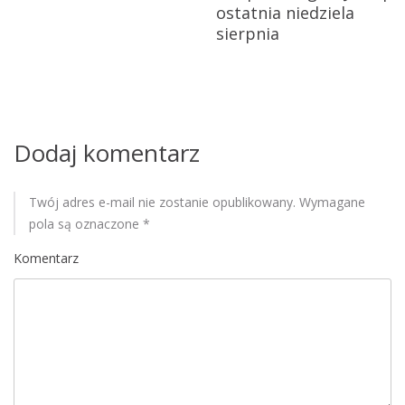
w
ostatnia niedziela
sierpnia
p
i
s
Dodaj komentarz
u
Twój adres e-mail nie zostanie opublikowany.
Wymagane
pola są oznaczone
*
Komentarz