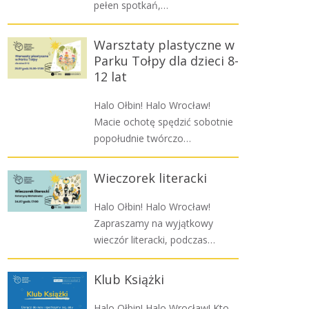
pełen spotkań,…
Warsztaty plastyczne w
Parku Tołpy dla dzieci 8-
12 lat
Halo Ołbin! Halo Wrocław!
Macie ochotę spędzić sobotnie
popołudnie twórczo…
Wieczorek literacki
Halo Ołbin! Halo Wrocław!
Zapraszamy na wyjątkowy
wieczór literacki, podczas…
Klub Książki
Halo Ołbin! Halo Wrocław! Kto