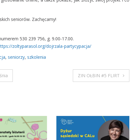
i
a
wskich seniorów. Zachęcamy!
ł
a
W
numerem 530 239 756, g. 9.00-17.00.
r
ttps://zoltyparasol.org/dojrzala-partycypacja/
o
c
cja
,
seniorzy
,
szkolenia
ł
a
śnia
ZIN OŁBIN #5 FLIRT
w
s
k
i
B
u
d
ż
e