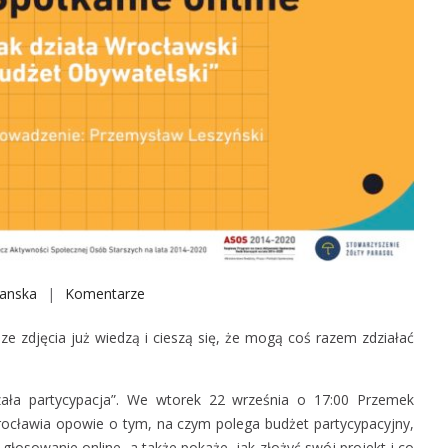
anska
Komentarze
o
n
ze zdjęcia już wiedzą i cieszą się, że mogą coś razem zdziałać
J
a
k
ała partycypacja”. We wtorek 22 września o 17:00 Przemek
d
rocławia opowie o tym, na czym polega budżet partycypacyjny,
z
głosowanie online, a także pokaże, jak złożyć swój projekt i co