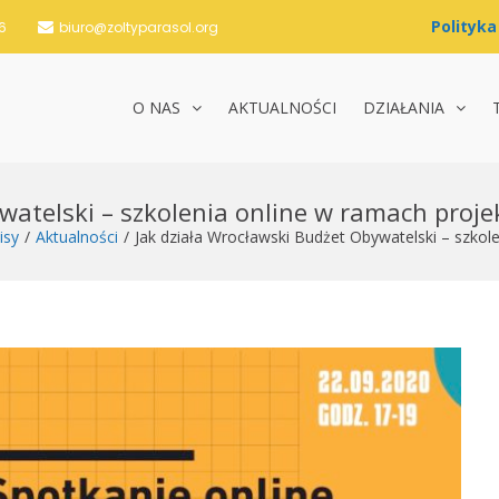
6
biuro@zoltyparasol.org
O NAS
AKTUALNOŚCI
DZIAŁANIA
nie Żółty Parasol i Partnerzy
watelski – szkolenia online w ramach proje
isy
Aktualności
Jak działa Wrocławski Budżet Obywatelski – szkol