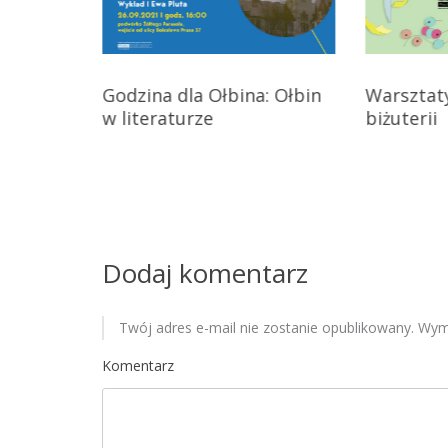
a
c
rkowania
Godzina dla Ołbina: Ołbin
Warsztat
j
w literaturze
biżuterii
a
w
p
i
Dodaj komentarz
s
Twój adres e-mail nie zostanie opublikowany.
Wyma
u
Komentarz