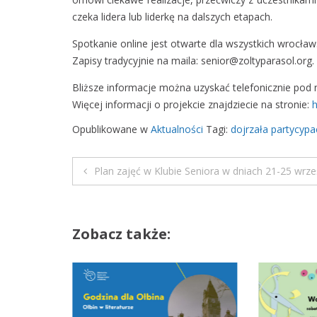
czeka lidera lu
b liderkę na dalszych etapach.
Spotkanie online jest otwarte dla wszystkich wrocła
Zapisy tradycyjnie na maila: senior@zoltyparasol.org.
Bliższe informacje można uzyskać telefonicznie pod 
Więcej informacji o projekcie znajdziecie na stronie:
h
Opublikowane w
Aktualności
Tagi:
dojrzała partycypa
Plan zajęć w Klubie Seniora w dniach 21-25 wrze
N
a
Zobacz także:
w
i
g