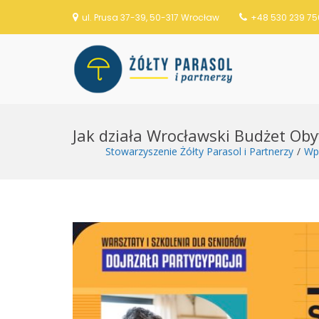
ul. Prusa 37-39, 50-317 Wrocław
+48 530 239 75
Stowarzysze
S
k
Jak działa Wrocławski Budżet Oby
i
p
Stowarzyszenie Żółty Parasol i Partnerzy
Wp
t
o
c
o
n
t
e
n
t