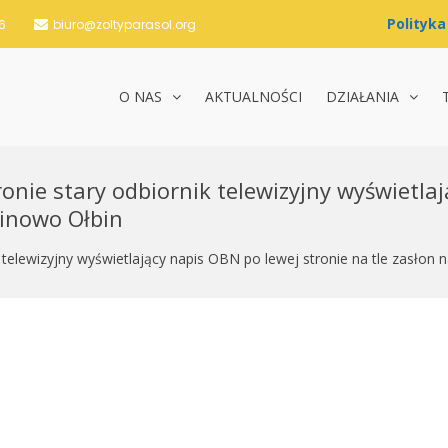
6
biuro@zoltyparasol.org
O NAS
AKTUALNOŚCI
DZIAŁANIA
nie Żółty Parasol i Partnerzy
onie stary odbiornik telewizyjny wyświetla
Kinowo Ołbin
 telewizyjny wyświetlający napis OBN po lewej stronie na tle zasłon 