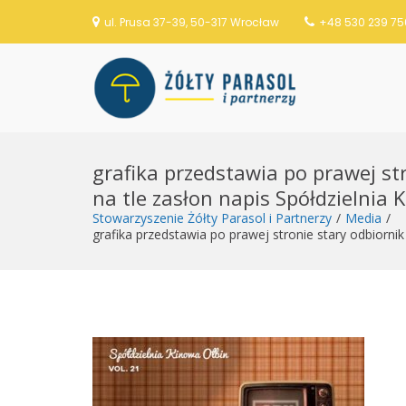
ul. Prusa 37-39, 50-317 Wrocław
+48 530 239 75
Stowarzysze
S
k
grafika przedstawia po prawej str
i
p
na tle zasłon napis Spółdzielnia 
t
Stowarzyszenie Żółty Parasol i Partnerzy
Media
o
grafika przedstawia po prawej stronie stary odbiornik
c
o
n
t
e
n
t