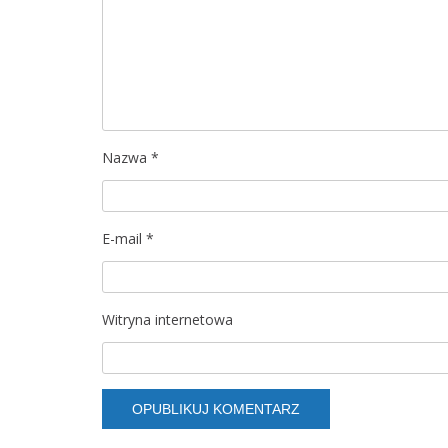
j
a
w
p
Nazwa
*
i
s
E-mail
*
u
Witryna internetowa