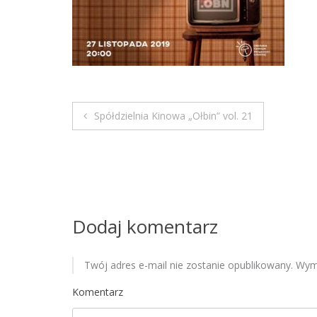
Spółdzielnia Kinowa „Ołbin” vol. 21
N
a
w
i
Dodaj komentarz
g
Twój adres e-mail nie zostanie opublikowany.
Wyma
a
Komentarz
c