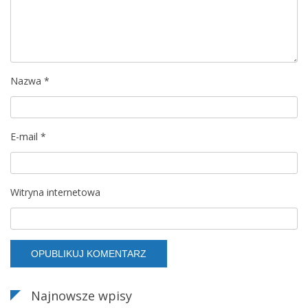
a
w
p
Nazwa
*
i
s
E-mail
*
u
Witryna internetowa
Najnowsze wpisy