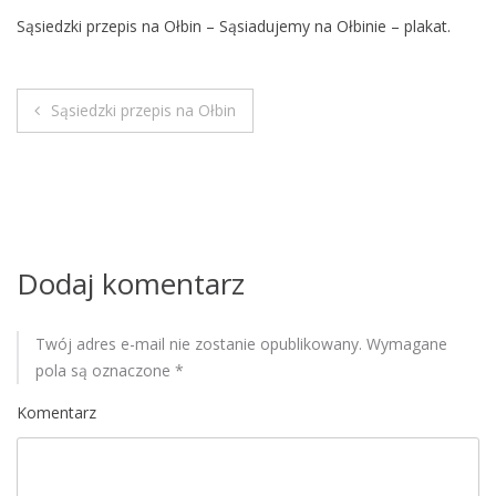
M
Sąsiedzki przepis na Ołbin – Sąsiadujemy na Ołbinie – plakat.
o
b
i
Sąsiedzki przepis na Ołbin
l
N
e
a
w
i
Dodaj komentarz
g
Twój adres e-mail nie zostanie opublikowany.
Wymagane
a
pola są oznaczone
*
c
Komentarz
j