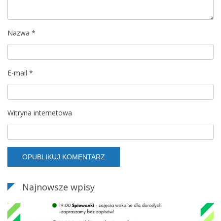
p
Nazwa
*
i
s
E-mail
*
u
Witryna internetowa
Najnowsze wpisy