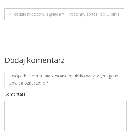
M
o
Rodzic rodzicowi sąsiadem – rodzinny spacer po Ołbinie
b
N
i
a
l
e
w
i
Dodaj komentarz
g
Twój adres e-mail nie zostanie opublikowany.
Wymagane
a
pola są oznaczone
*
c
Komentarz
j
a
w