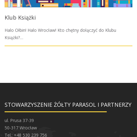
Klub Książki
Halo Ołbin! Halo Wrocław! Kto chętny dołączyć do Klubu
Książki?…
STOWARZYSZENIE ŻÓŁTY PARASOL I PARTNERZY
ul. Prusa 37-39
50-317 Wrocław
Tel.: +48 530 239 756