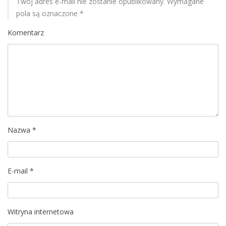
u
Twój adres e-mail nie zostanie opublikowany.
Wymagane
pola są oznaczone
*
Komentarz
Nazwa
*
E-mail
*
Witryna internetowa