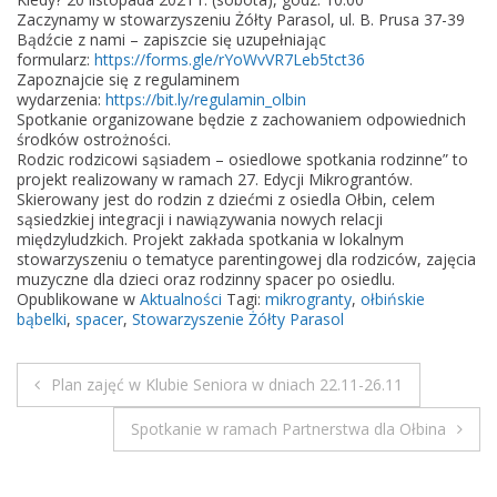
o
Zaczynamy w stowarzyszeniu Żółty Parasol, ul. B. Prusa 37-39
w
Bądźcie z nami – zapiszcie się uzupełniając
formularz:
https://forms.gle/rYoWvVR7Leb5tct36
i
Zapoznajcie się z regulaminem
s
wydarzenia:
https://bit.ly/regulamin_olbin
ą
Spotkanie organizowane będzie z zachowaniem odpowiednich
środków ostrożności.
s
Rodzic rodzicowi sąsiadem – osiedlowe spotkania rodzinne” to
i
projekt realizowany w ramach 27. Edycji Mikrograntów.
a
Skierowany jest do rodzin z dziećmi z osiedla Ołbin, celem
sąsiedzkiej integracji i nawiązywania nowych relacji
d
międzyludzkich. Projekt zakłada spotkania w lokalnym
e
stowarzyszeniu o tematyce parentingowej dla rodziców, zajęcia
m
muzyczne dla dzieci oraz rodzinny spacer po osiedlu.
Opublikowane w
Aktualności
Tagi:
mikrogranty
,
ołbińskie
–
bąbelki
,
spacer
,
Stowarzyszenie Żółty Parasol
r
o
d
Plan zajęć w Klubie Seniora w dniach 22.11-26.11
N
z
Spotkanie w ramach Partnerstwa dla Ołbina
i
a
n
n