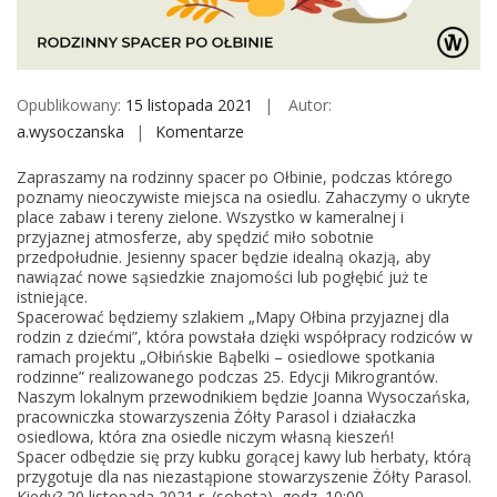
M
o
b
i
Opublikowany:
15 listopada 2021
Autor:
l
a.wysoczanska
Komentarze
o
e
n
Zapraszamy na rodzinny spacer po Ołbinie, podczas którego
R
poznamy nieoczywiste miejsca na osiedlu. Zahaczymy o ukryte
o
place zabaw i tereny zielone. Wszystko w kameralnej i
przyjaznej atmosferze, aby spędzić miło sobotnie
d
przedpołudnie. Jesienny spacer będzie idealną okazją, aby
z
nawiązać nowe sąsiedzkie znajomości lub pogłębić już te
i
istniejące.
Spacerować będziemy szlakiem „Mapy Ołbina przyjaznej dla
c
rodzin z dziećmi”, która powstała dzięki współpracy rodziców w
r
ramach projektu „Ołbińskie Bąbelki – osiedlowe spotkania
o
rodzinne” realizowanego podczas 25. Edycji Mikrograntów.
Naszym lokalnym przewodnikiem będzie Joanna Wysoczańska,
d
pracowniczka stowarzyszenia Żółty Parasol i działaczka
z
osiedlowa, która zna osiedle niczym własną kieszeń!
i
Spacer odbędzie się przy kubku gorącej kawy lub herbaty, którą
przygotuje dla nas niezastąpione stowarzyszenie Żółty Parasol.
c
Kiedy? 20 listopada 2021 r. (sobota), godz. 10:00