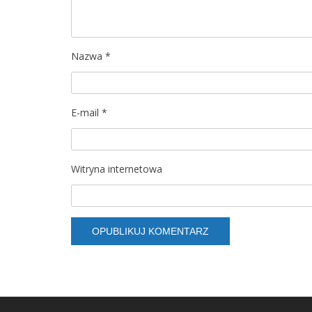
w
p
Nazwa
*
i
s
E-mail
*
u
Witryna internetowa