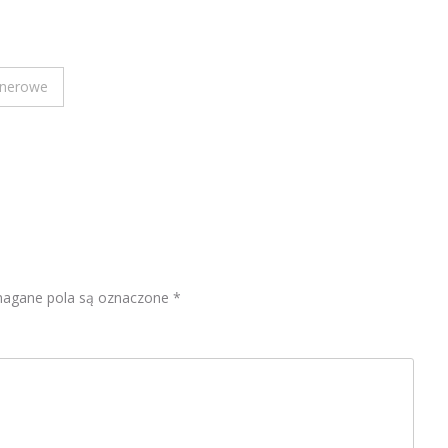
lenerowe
gane pola są oznaczone
*