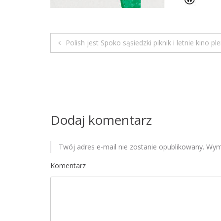
Polish jest Spoko sąsiedzki piknik i letnie kino p
N
a
w
i
Dodaj komentarz
g
Twój adres e-mail nie zostanie opublikowany.
Wyma
a
Komentarz
c
j
a